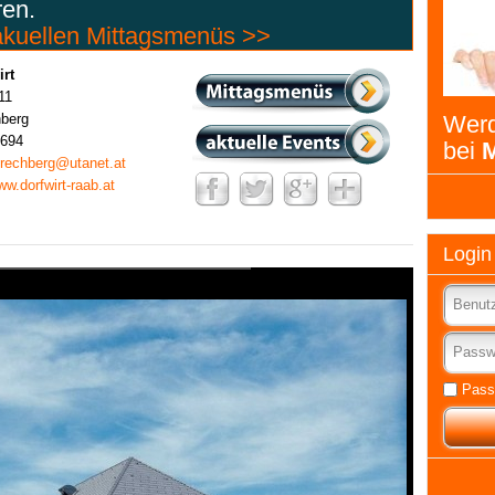
ren.
 akuellen Mittagsmenüs >>
irt
11
berg
Werd
4694
bei
M
t.rechberg@utanet.at
ww.dorfwirt-raab.at
Login
Pass