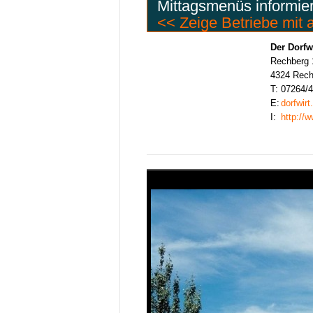
Mittagsmenüs informie
<< Zeige Betriebe mit
Der Dorfw
Rechberg 
4324 Rech
T:
07264/
E:
dorfwir
I:
http://w