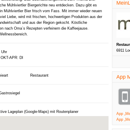
MeinL
sche Mühlviertler Biergerichte neu entdecken. Dazu gibt es
ein Mühlviertler Bier frisch vom Fass. Mit immer wieder neuen
viel Liebe, wird mit frischen, hochwertigen Produkten aus der
ndwirtschaft und aus der Region gekocht. Köstliche
en nach Oma´s Rezepten verfeinern die Kaffeejause.
Wellnessbereich.
Restau
6911 Lo
 Uhr
 OKT-APR: DI
ieart
Restaurant
App M
astrosiegel
ktive Lageplan (Google-Maps) mit Routenplaner
App „Mei
App „Me