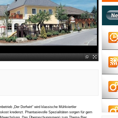
nbetrieb „Der Dorfwirt“ wird klassische Mühlviertler
ost kredenzt. Phantasievolle Spezialitäten sorgen für gern
Abwechslung. Das Überraschungsmenü zum Thema Bier