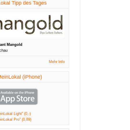
diese Woche aktualisiert
okal Tipp des Tages
St. Patrick's Night
1090 Wien
Veranstaltungen
diese Woche aktualisiert
rant Mangold
chau
Mehr Info
einLokal (iPhone)
nLokal Light” (0,-)
inLokal Pro” (0,89)