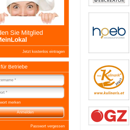
en Sie Mitglied
einLokal
Jetzt kostenlos eintragen
 für Betriebe
wort merken
Passwort vergessen