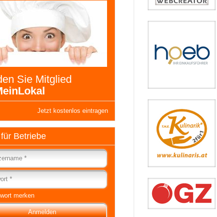
en Sie Mitglied
einLokal
Jetzt kostenlos eintragen
 für Betriebe
wort merken