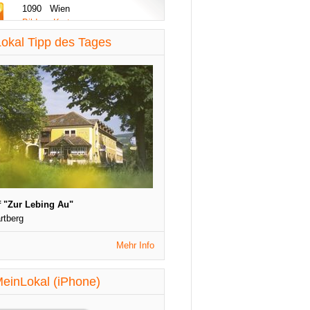
1090 Wien
Bilder - Karte
diese Woche aktualisiert
okal Tipp des Tages
St. Patrick's Night
1090 Wien
Veranstaltungen
diese Woche aktualisiert
 "Zur Lebing Au"
rtberg
Mehr Info
einLokal (iPhone)