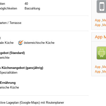
tten
40
öglichkeiten
Barzahlung
App „Mei
rten / Terrasse
App „Me
App M
t
nale Küche
österreichische Küche
gebot (Standard)
erichte
App „Mei
s Küchenangebot (ganzjährig)
App „Me
Spezialitäten
 Ernährung
arische Küche
ktive Lageplan (Google-Maps) mit Routenplaner