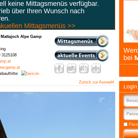
uell keine Mittagsmenüs verfügbar.
rieb über Ihren Wunsch nach
ren.
 akuellen Mittagsmenüs >>
 Mattajoch Alpe Gamp
ing
Werd
0 3125108
bei
M
amp.at
www.gamp.at
ebauftritte:
Zurück zur Auswahl
Login
Pass