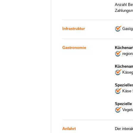
Anzahl Be
Zahlungsm
Infrastruktur
Gastga
Gastronomie
Küchenar
regio
Küchenan
Käseg
Spezielle
Käse 
Spezielle
Veget
Anfahrt
Der intera