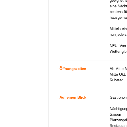
geeignet f
eine Nächt
bestens fü
hausgemac
Mittels e
nun jederz
NEU: Von 
Wetter gib
Öffnungszeiten
Ab Mitte 
Mitte Okt.
Ruhetag
Auf einen Blick
Gastronom
Nächtigun
Saison
Platzange
Restauran