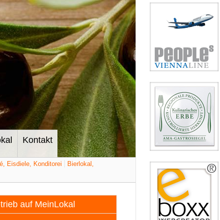
kal
Kontakt
é, Eisdiele, Konditorei
Bierlokal,
etrieb auf MeinLokal