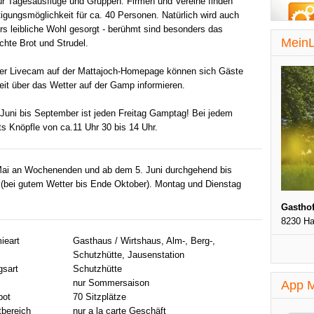
ür Tagesausflüge und Gruppen. Firmen und Vereine finden
igungsmöglichkeit für ca. 40 Personen. Natürlich wird auch
rs leibliche Wohl gesorgt - berühmt sind besonders das
MeinL
hte Brot und Strudel.
iner Livecam auf der Mattajoch-Homepage können sich Gäste
eit über das Wetter auf der Gamp informieren.
Juni bis September ist jeden Freitag Gamptag! Bei jedem
ts Knöpfle von ca.11 Uhr 30 bis 14 Uhr.
Mai an Wochenenden und ab dem 5. Juni durchgehend bis
 (bei gutem Wetter bis Ende Oktober). Montag und Dienstag
Gasthof
8230 Ha
ieart
Gasthaus / Wirtshaus, Alm-, Berg-,
Schutzhütte, Jausenstation
gsart
Schutzhütte
nur Sommersaison
App M
bot
70 Sitzplätze
tbereich
nur a la carte Geschäft