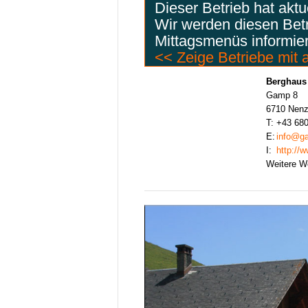
Dieser Betrieb hat akt
Wir werden diesen Bet
Mittagsmenüs informie
<< Zeige Betriebe mit
Berghaus
Gamp 8
6710 Nenz
T:
+43 68
E:
info@g
I:
http://
Weitere W