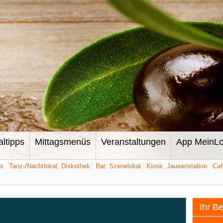
altipps
Mittagsmenüs
Veranstaltungen
App MeinLo
ts
Tanz-/Nachtlokal, Diskothek
Bar, Szenelokal
Kiosk, Jausenstation
Caf
Ihr B