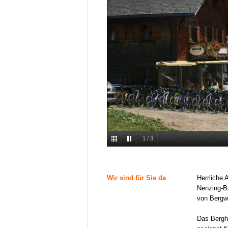
1
/
3
Wir sind für Sie da
Herrliche 
Nenzing-Be
von Bergw
Das Bergh