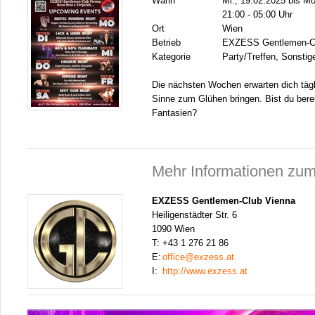
Wann
Mi., 19.02.2025 bis Mo
21:00 - 05:00 Uhr
Ort
Wien
Betrieb
EXZESS Gentlemen-Cl
Kategorie
Party/Treffen, Sonstig
Die nächsten Wochen erwarten dich tägl
Sinne zum Glühen bringen. Bist du berei
Fantasien?
Mehr Informationen zum
EXZESS Gentlemen-Club Vienna
Heiligenstädter Str. 6
1090 Wien
T:
+43 1 276 21 86
E:
office@exzess.at
I:
http://www.exzess.at