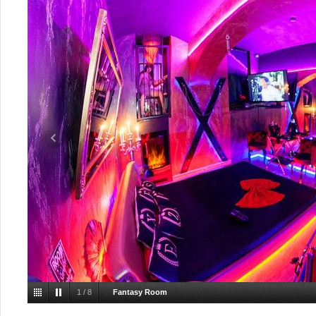
1
/
8
Fantasy Room