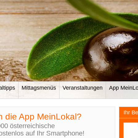
altipps
Mittagsmenüs
Veranstaltungen
App MeinLo
Ihr B
n die App MeinLokal?
000 österreichische
ostenlos auf Ihr Smartphone!