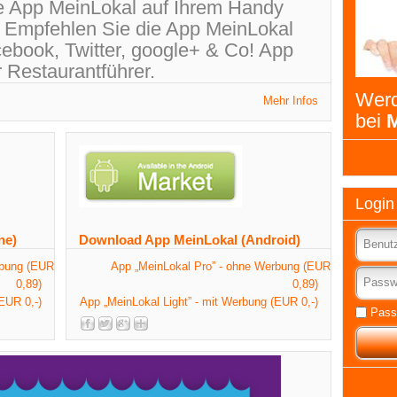
ree App MeinLokal auf Ihrem Handy
 Empfehlen Sie die App MeinLokal
ebook, Twitter, google+ & Co! App
r Restaurantführer.
Werd
Mehr Infos
bei
M
Login
ne)
Download App MeinLokal (Android)
rbung (EUR
App „MeinLokal Pro” - ohne Werbung (EUR
0,89)
0,89)
EUR 0,-)
App „MeinLokal Light” - mit Werbung (EUR 0,-)
Pass