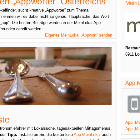
en „Appwörter” Österreichs
MeinL
kalfinder, sucht kreative „Appwörter” zum Thema
 nehmen wir es dabei nicht so genau: Hauptsache, das Wort
„app”. Die besten Beiträge werden in der MeinLokal App-
Freunden geteilt werden.
Eigenes MeinLokal „Appwort” senden
Restau
6911 Lo
App M
ste
App „Mei
stronomieführer mit Lokalsuche, tagesaktuellen Mittagsmenüs
App „Me
ser Tipp:
Installieren Sie die kostenlose
App MeinLokal
auch