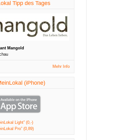
diese Woche aktualisiert
okal Tipp des Tages
St. Patrick's Night
1090 Wien
Veranstaltungen
diese Woche aktualisiert
rant Mangold
chau
Mehr Info
einLokal (iPhone)
nLokal Light” (0,-)
inLokal Pro” (0,89)