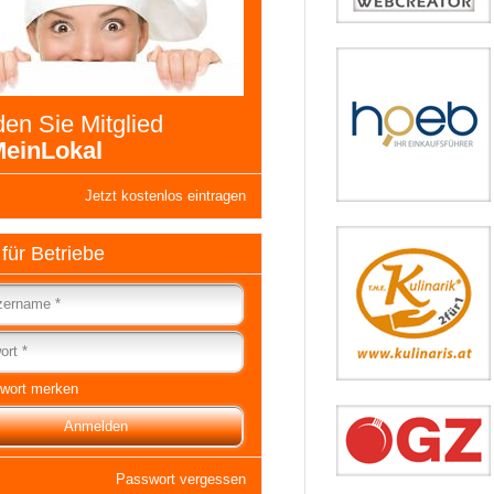
en Sie Mitglied
einLokal
Jetzt kostenlos eintragen
 für Betriebe
wort merken
Passwort vergessen