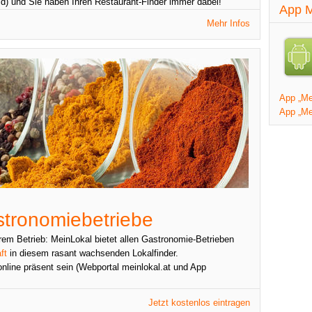
d) und Sie haben Ihren Restaurant-Finder immer dabei!
App M
Mehr Infos
App „Mei
App „Me
stronomiebetriebe
rem Betrieb: MeinLokal bietet allen Gastronomie-Betrieben
ft
in diesem rasant wachsenden Lokalfinder.
online präsent sein (Webportal meinlokal.at und App
Jetzt kostenlos eintragen