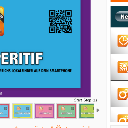
Start
Stop
(5)