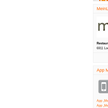
MeinL
Restau
6911 Lo
App M
App „Mei
App „Me