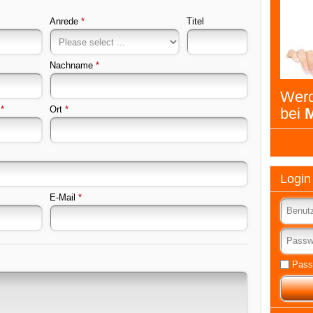
Anrede
*
Titel
Nachname
*
Werd
*
Ort
*
bei
M
Login
E-Mail
*
Pass