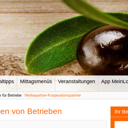
altipps
Mittagsmenüs
Veranstaltungen
App MeinLo
 für Betriebe
Werbepartner-Kooperationspartner
gen von Betrieben
Ihr B