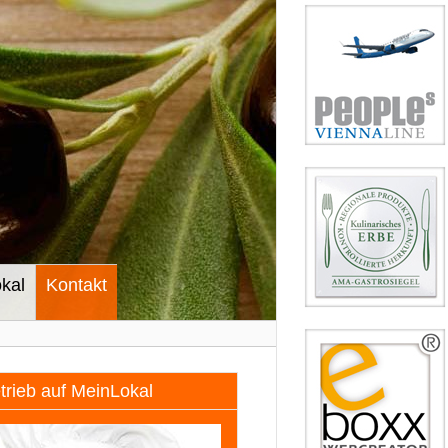
kal
Kontakt
etrieb auf MeinLokal