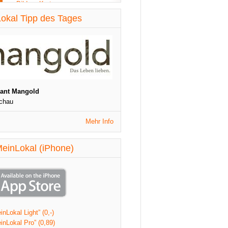
Bilder - Karte
diese Woche aktualisiert
okal Tipp des Tages
St. Patrick's Night
1090 Wien
Veranstaltungen
diese Woche aktualisiert
rant Mangold
chau
Mehr Info
einLokal (iPhone)
nLokal Light” (0,-)
inLokal Pro” (0,89)