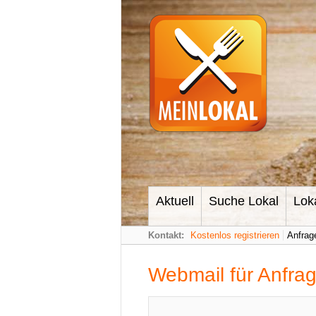
Aktuell
Suche Lokal
Lok
Kontakt:
Kostenlos registrieren
Anfrage
Webmail für Anfra