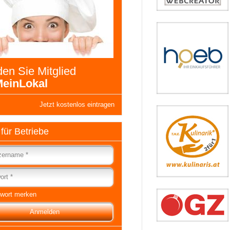
en Sie Mitglied
einLokal
Jetzt kostenlos eintragen
 für Betriebe
wort merken