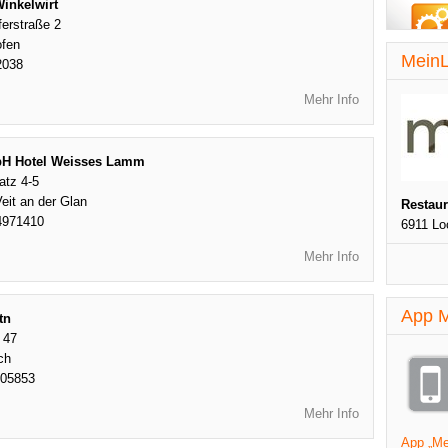
inkelwirt
ferstraße 2
ofen
MeinL
2038
Mehr Info
H Hotel Weisses Lamm
atz 4-5
eit an der Glan
Restau
4971410
6911 Lo
Mehr Info
App M
tn
 47
ch
405853
Mehr Info
App „Mei