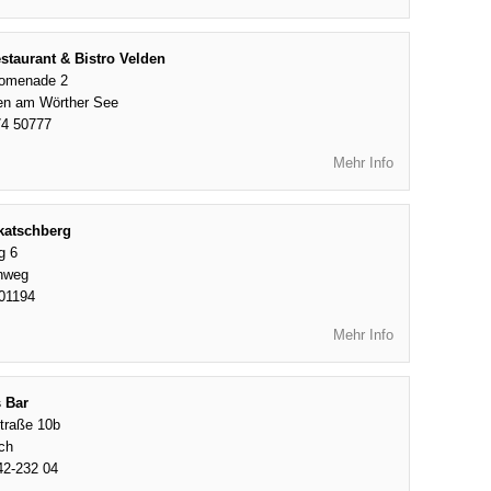
staurant & Bistro Velden
romenade 2
en am Wörther See
74 50777
Mehr Info
katschberg
g 6
nweg
01194
Mehr Info
 Bar
Straße 10b
ach
42-232 04