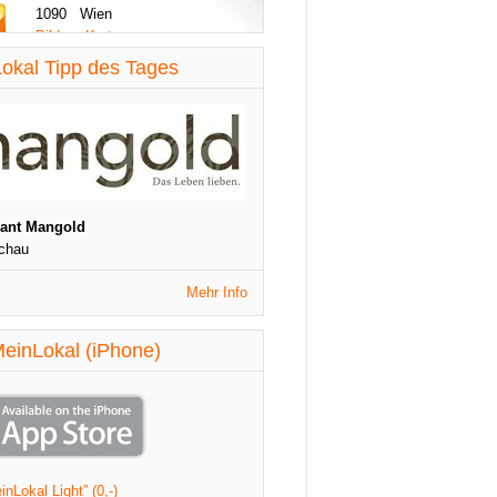
1090 Wien
Bilder - Karte
diese Woche aktualisiert
okal Tipp des Tages
St. Patrick's Night
1090 Wien
Veranstaltungen
diese Woche aktualisiert
rant Mangold
chau
Mehr Info
einLokal (iPhone)
nLokal Light” (0,-)