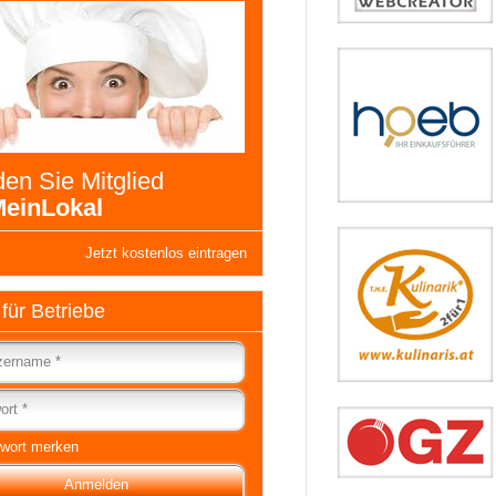
en Sie Mitglied
einLokal
Jetzt kostenlos eintragen
 für Betriebe
wort merken