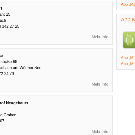
App „Me
rt
ant 15
App M
tach
4 142 27 25
Mehr Info
ce
App „Mei
rstraße 68
App „Me
schach am Wörther See
72-24 79
Mehr Info
hof Neugebauer
ng Graben
407
Mehr Info