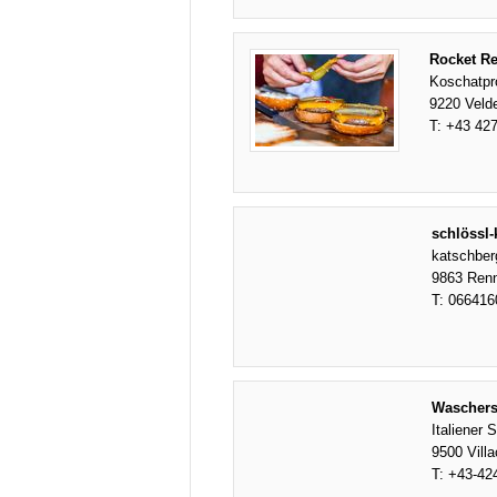
Rocket Re
Koschatp
9220 Veld
T:
+43 42
schlössl-
katschber
9863 Ren
T:
066416
Waschers
Italiener 
9500 Vill
T:
+43-42