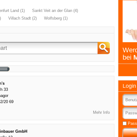
nfurt Land (1)
Sankt Veit an der Glan (4)
)
Villach Stadt (2)
Wolfsberg (1)
Werd
bei
M
's
Login
ch 33
agor
2/20 69
Mehr Info
Pass
einbauer GmbH