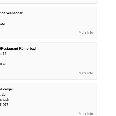
hof Seebacher
sau
Mehr Info
/Restaurant Römerbad
e 74
h
20396
Mehr Info
t Zelger
z 20
schach
11077
Mehr Info