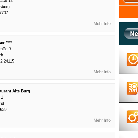
raße 12
sberg
7707
Mehr Info
er ****
raße 9
ch
2 24115
Mehr Info
aurant Alte Burg
 1
nd
3639
Mehr Info