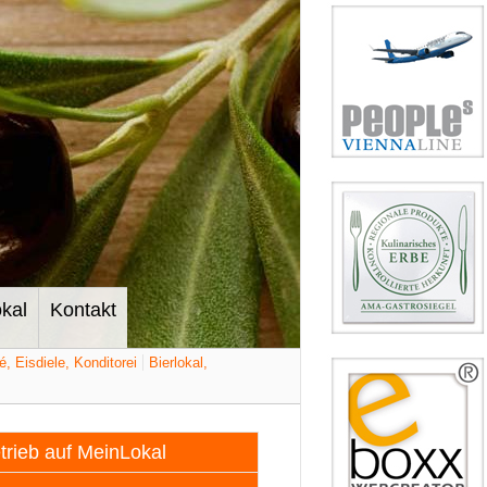
kal
Kontakt
é, Eisdiele, Konditorei
Bierlokal,
etrieb auf MeinLokal