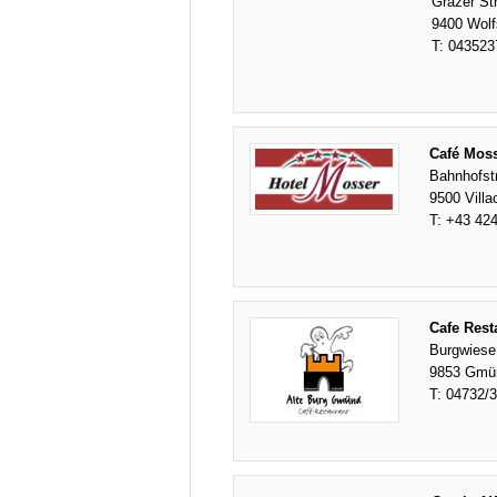
Grazer St
9400 Wolf
T:
043523
Café Moss
Bahnhofst
9500 Villa
T:
+43 424
Cafe Rest
Burgwiese
9853 Gmü
T:
04732/