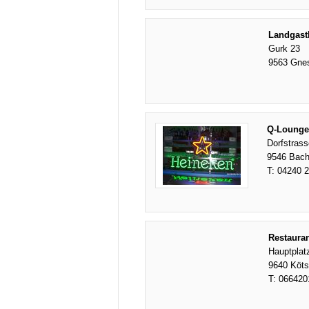
Landgast
Gurk 23
9563 Gne
Q-Lounge
Dorfstrass
9546 Bac
T:
04240 
Restauran
Hauptplat
9640 Köt
T:
066420