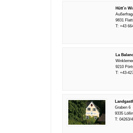
Hütt´n Wi
Außerfrag
9831 Flat
T:
+43 66
La Balan
Winklerne
9210 Pört
T:
+43-42
Landgast
Graben 6
9335 Lölli
T:
04263/