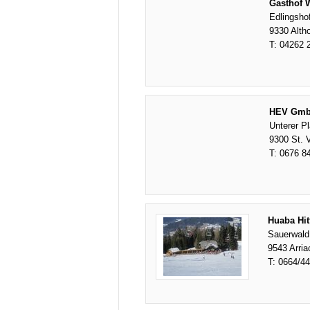
Gasthof W
Edlingsho
9330 Alth
T:
04262 
HEV Gmb
Unterer Pl
9300 St. V
T:
0676 8
Huaba Hit
Sauerwald
9543 Arria
T:
0664/4