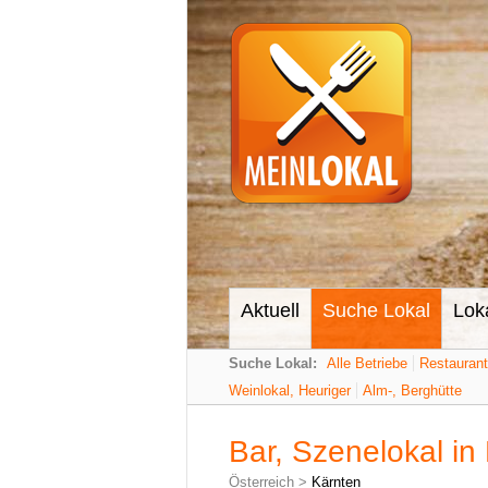
Aktuell
Suche Lokal
Lok
Suche Lokal:
Alle Betriebe
Restauran
Weinlokal, Heuriger
Alm-, Berghütte
Bar, Szenelokal in
Österreich
>
Kärnten