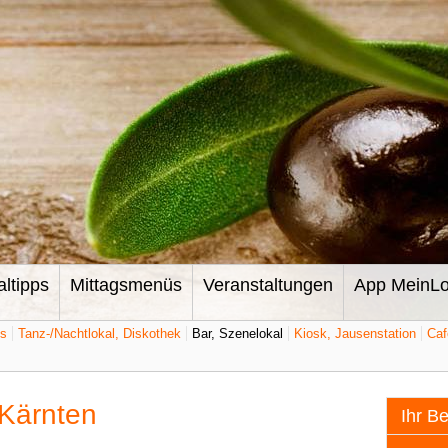
altipps
Mittagsmenüs
Veranstaltungen
App MeinLo
ts
Tanz-/Nachtlokal, Diskothek
Bar, Szenelokal
Kiosk, Jausenstation
Caf
 Kärnten
Ihr B