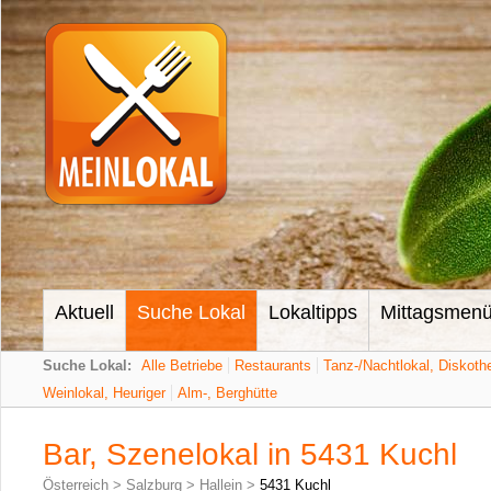
Aktuell
Suche Lokal
Lokaltipps
Mittagsmen
Suche Lokal:
Alle Betriebe
Restaurants
Tanz-/Nachtlokal, Diskoth
Weinlokal, Heuriger
Alm-, Berghütte
Bar, Szenelokal in 5431 Kuchl
Österreich
>
Salzburg
>
Hallein
>
5431 Kuchl