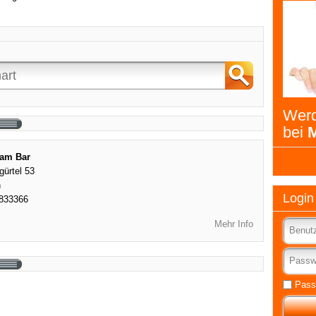
Werd
bei
M
eam Bar
gürtel 53
n
Login
833366
Mehr Info
Pass