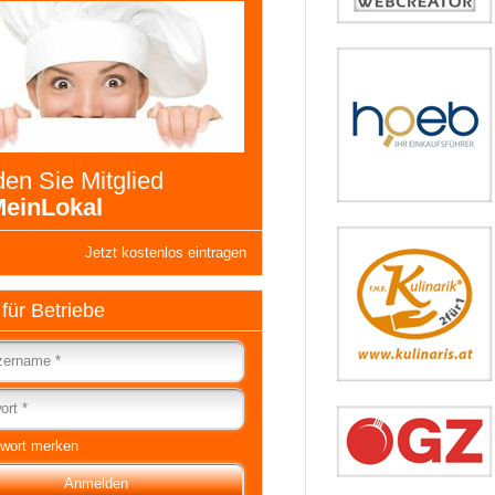
en Sie Mitglied
einLokal
Jetzt kostenlos eintragen
 für Betriebe
wort merken