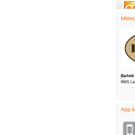
MeinL
Barletti
8665 L
App M