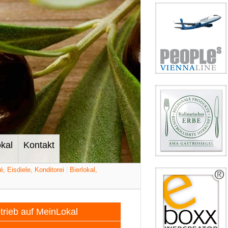
kal
Kontakt
é, Eisdiele, Konditorei
Bierlokal,
etrieb auf MeinLokal