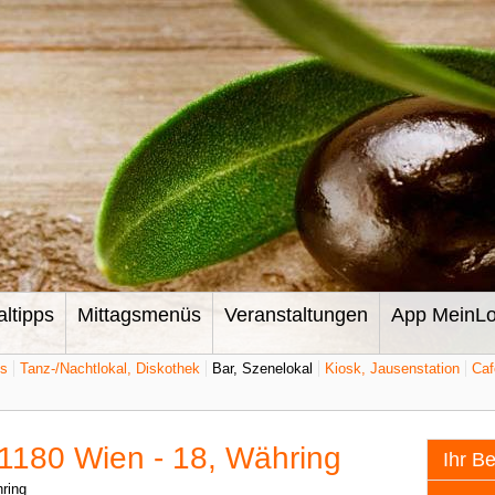
altipps
Mittagsmenüs
Veranstaltungen
App MeinLo
ts
Tanz-/Nachtlokal, Diskothek
Bar, Szenelokal
Kiosk, Jausenstation
Caf
 1180 Wien - 18, Währing
Ihr B
ring