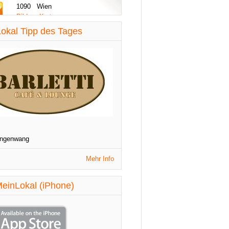
1090 Wien
Bilder - Karte
diese Woche aktualisiert
okal Tipp des Tages
St. Patrick's Night
1090 Wien
Veranstaltungen
diese Woche aktualisiert
angenwang
Mehr Info
einLokal (iPhone)