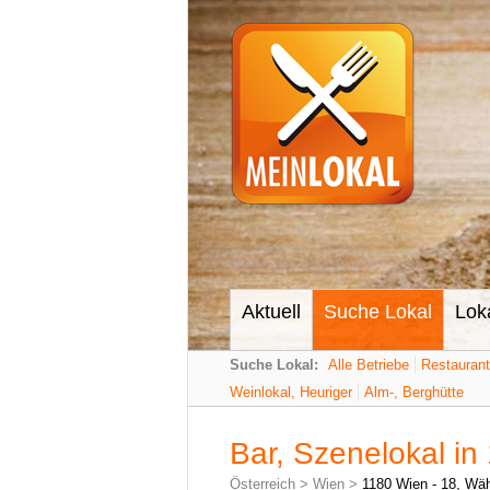
Aktuell
Suche Lokal
Lok
Suche Lokal:
Alle Betriebe
Restauran
Weinlokal, Heuriger
Alm-, Berghütte
Bar, Szenelokal in
Österreich
>
Wien
>
1180 Wien - 18, Wäh