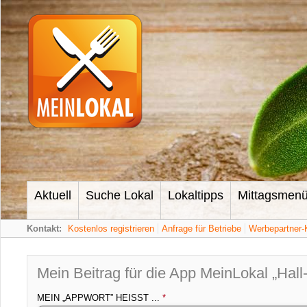
Aktuell
Suche Lokal
Lokaltipps
Mittagsmen
Kontakt:
Kostenlos registrieren
Anfrage für Betriebe
Werbepartner-
Mein Beitrag für die App MeinLokal „Hal
MEIN „APPWORT” HEISST ...
*