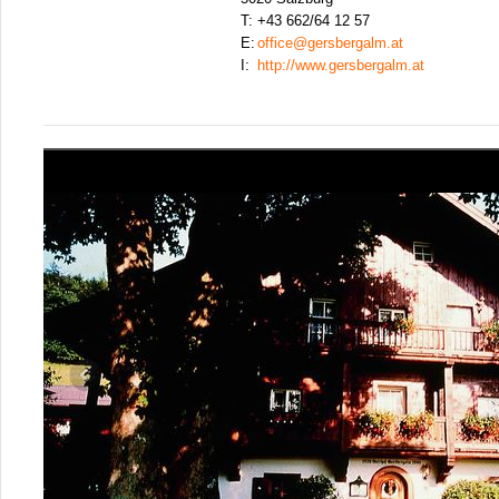
T:
+43 662/64 12 57
E:
office@gersbergalm.at
I:
http://www.gersbergalm.at