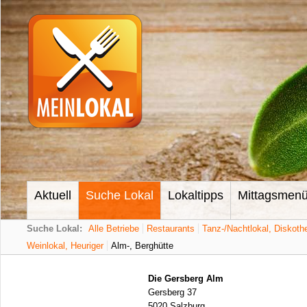
Aktuell
Suche Lokal
Lokaltipps
Mittagsmen
Suche Lokal:
Alle Betriebe
Restaurants
Tanz-/Nachtlokal, Diskoth
Weinlokal, Heuriger
Alm-, Berghütte
Die Gersberg Alm
Gersberg 37
5020 Salzburg