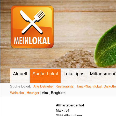
Aktuell
Suche Lokal
Lokaltipps
Mittagsmen
Suche Lokal:
Alle Betriebe
Restaurants
Tanz-/Nachtlokal, Diskoth
Weinlokal, Heuriger
Alm-, Berghütte
Allhartsbergerhof
Markt 34
3365 Allhartsberg