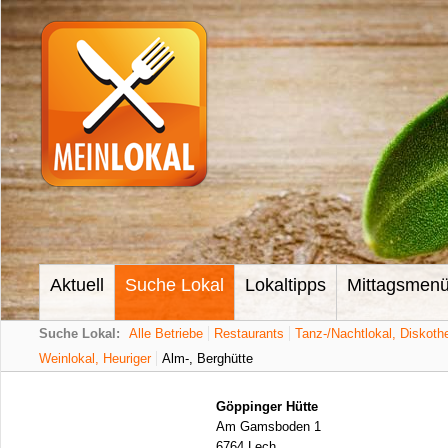
Aktuell
Suche Lokal
Lokaltipps
Mittagsmen
Suche Lokal:
Alle Betriebe
Restaurants
Tanz-/Nachtlokal, Diskoth
Weinlokal, Heuriger
Alm-, Berghütte
Göppinger Hütte
Am Gamsboden 1
6764 Lech