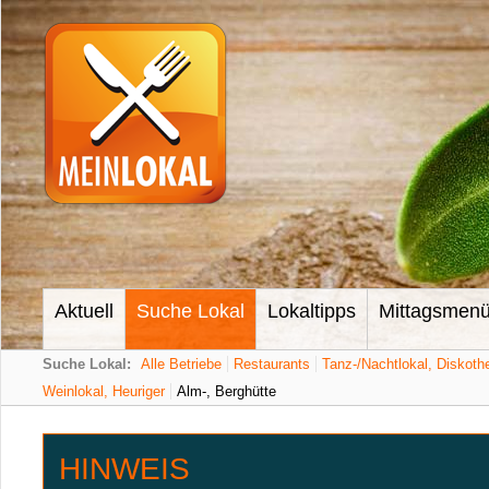
Aktuell
Suche Lokal
Lokaltipps
Mittagsmen
Suche Lokal:
Alle Betriebe
Restaurants
Tanz-/Nachtlokal, Diskoth
Weinlokal, Heuriger
Alm-, Berghütte
HINWEIS