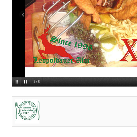
1
/
5