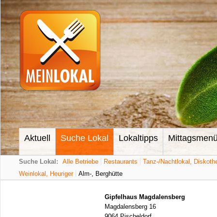
Aktuell
Suche Lokal
Lokaltipps
Mittagsmen
Suche Lokal:
Alle Betriebe
Restaurants
Tanz-/Nachtlokal, Diskoth
Weinlokal, Heuriger
Alm-, Berghütte
Gipfelhaus Magdalensberg
Magdalensberg 16
9064 Pischeldorf