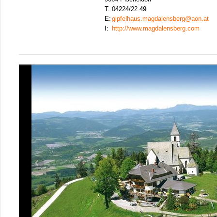
T:
04224/22 49
E:
gipfelhaus.magdalensberg@aon.at
I:
http://www.magdalensberg.com