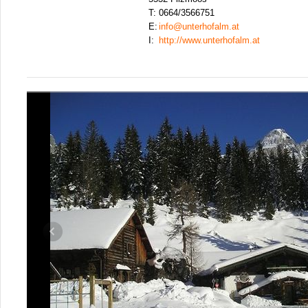
T:
0664/3566751
E:
info@unterhofalm.at
I:
http://www.unterhofalm.at