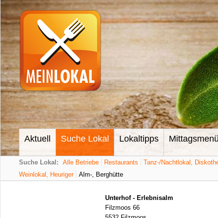
Aktuell
Suche Lokal
Lokaltipps
Mittagsmen
Suche Lokal:
Alle Betriebe
Restaurants
Tanz-/Nachtlokal, Diskoth
Weinlokal, Heuriger
Alm-, Berghütte
Unterhof - Erlebnisalm
Filzmoos 66
5532 Filzmoos