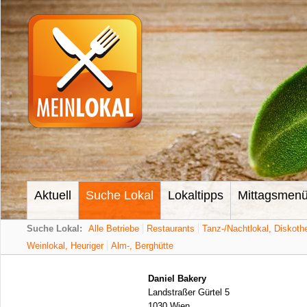
Aktuell
Suche Lokal
Lokaltipps
Mittagsmen
Suche Lokal:
Alle Betriebe
Restaurants
Tanz-/Nachtlokal, Diskoth
Weinlokal, Heuriger
Alm-, Berghütte
Daniel Bakery
Landstraßer Gürtel 5
1030 Wien