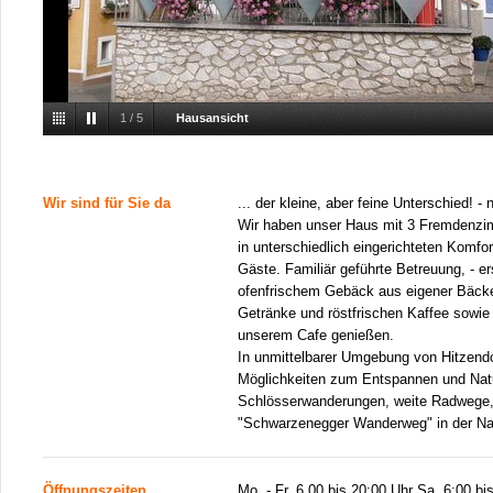
1
/
5
Hausansicht
Wir sind für Sie da
... der kleine, aber feine Unterschied! -
Wir haben unser Haus mit 3 Fremdenzim
in unterschiedlich eingerichteten Komfor
Gäste. Familiär geführte Betreuung, - e
ofenfrischem Gebäck aus eigener Bäcke
Getränke und röstfrischen Kaffee sowie
unserem Cafe genießen.
In unmittelbarer Umgebung von Hitzendor
Möglichkeiten zum Entspannen und Natu
Schlösserwanderungen, weite Radwege
"Schwarzenegger Wanderweg" in der Na
Öffnungszeiten
Mo. - Fr. 6.00 bis 20:00 Uhr Sa. 6:00 b