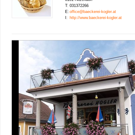
T:
031372266
E:
office@baeckerei-kogler.at
I:
http://www.baeckerei-kogler.at