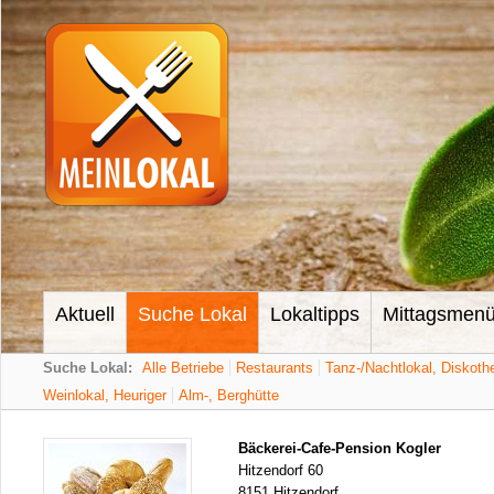
Aktuell
Suche Lokal
Lokaltipps
Mittagsmen
Suche Lokal:
Alle Betriebe
Restaurants
Tanz-/Nachtlokal, Diskoth
Weinlokal, Heuriger
Alm-, Berghütte
Bäckerei-Cafe-Pension Kogler
Hitzendorf 60
8151 Hitzendorf