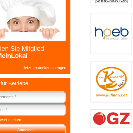
en Sie Mitglied
einLokal
Jetzt kostenlos eintragen
 für Betriebe
wort merken