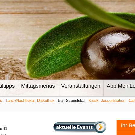
altipps
Mittagsmenüs
Veranstaltungen
App MeinLo
ts
Tanz-/Nachtlokal, Diskothek
Bar, Szenelokal
Kiosk, Jausenstation
Caf
Ihr B
e 11
birn