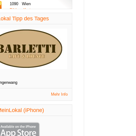
1090 Wien
Bilder - Karte
diese Woche aktualisiert
okal Tipp des Tages
St. Patrick's Night
1090 Wien
Veranstaltungen
diese Woche aktualisiert
angenwang
Mehr Info
einLokal (iPhone)