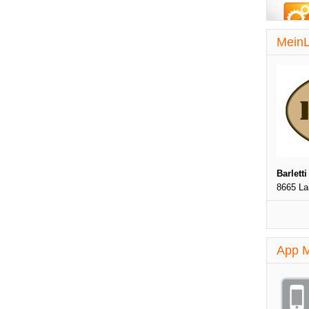
MeinL
Barletti
8665 L
App M