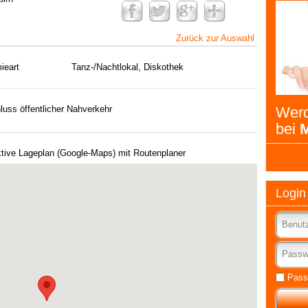
Zurück zur Auswahl
ieart
Tanz-/Nachtlokal, Diskothek
luss öffentlicher Nahverkehr
Werd
bei
M
ktive Lageplan (Google-Maps) mit Routenplaner
Login
Pass