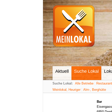
Aktuell
Suche Lokal
Lok
Suche Lokal:
Alle Betriebe
Restauran
Weinlokal, Heuriger
Alm-, Berghütte
Bar
Eisengass
6850 Dorn