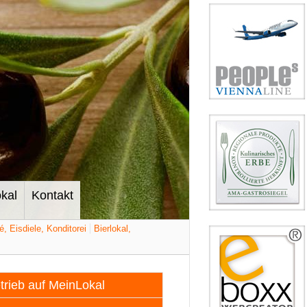
kal
Kontakt
é, Eisdiele, Konditorei
Bierlokal,
etrieb auf MeinLokal