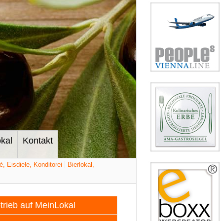
kal
Kontakt
é, Eisdiele, Konditorei
Bierlokal,
etrieb auf MeinLokal