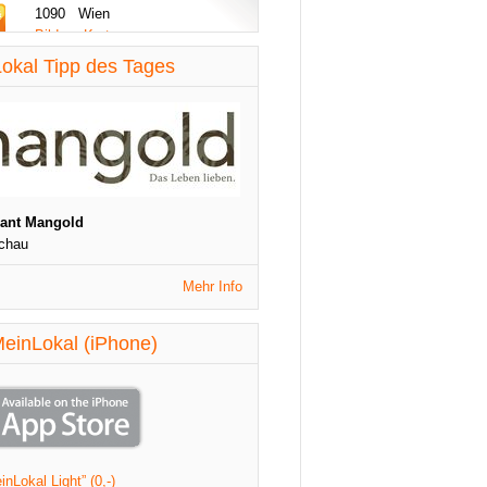
1090 Wien
Bilder - Karte
diese Woche aktualisiert
okal Tipp des Tages
St. Patrick's Night
1090 Wien
Veranstaltungen
diese Woche aktualisiert
rant Mangold
chau
Mehr Info
einLokal (iPhone)
nLokal Light” (0,-)