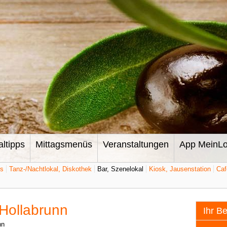
altipps
Mittagsmenüs
Veranstaltungen
App MeinLo
ts
Tanz-/Nachtlokal, Diskothek
Bar, Szenelokal
Kiosk, Jausenstation
Caf
 Hollabrunn
Ihr B
nn