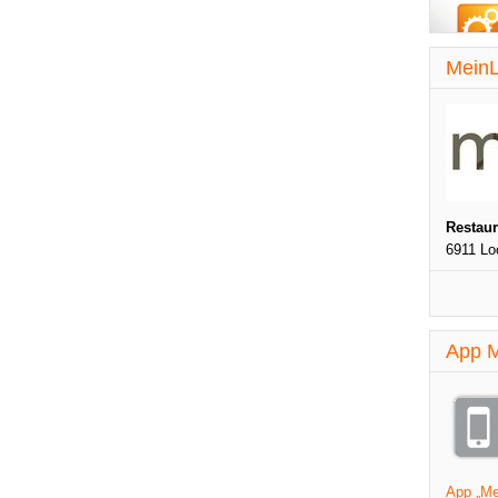
MeinL
Restau
6911 Lo
App M
App „Mei