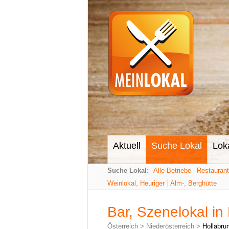
Aktuell
Suche Lokal
Lok
Suche Lokal:
Alle Betriebe
Restauran
Weinlokal, Heuriger
Alm-, Berghütte
Bar, Szenelokal in
Österreich
>
Niederösterreich
>
Hollabru