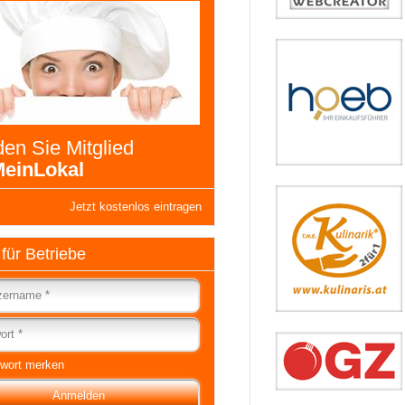
en Sie Mitglied
einLokal
Jetzt kostenlos eintragen
 für Betriebe
wort merken