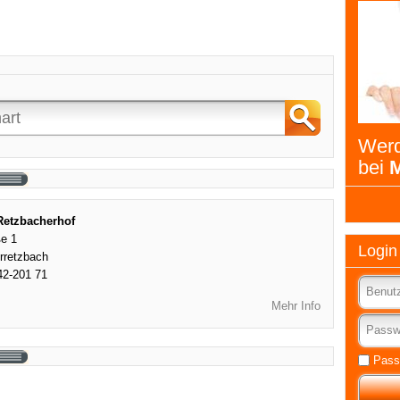
Werd
bei
M
Retzbacherhof
e 1
Login
rretzbach
42-201 71
Mehr Info
Pass