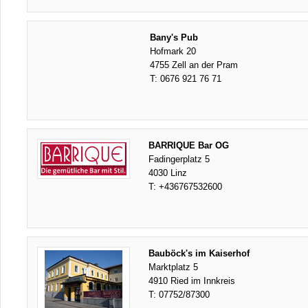
Bany's Pub
Hofmark 20
4755 Zell an der Pram
T:
0676 921 76 71
BARRIQUE Bar OG
Fadingerplatz 5
4030 Linz
T:
+436767532600
Bauböck's im Kaiserhof
Marktplatz 5
4910 Ried im Innkreis
T:
07752/87300