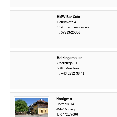
HMW Bar Cafe
Hauptplatz 4
4190 Bad Leonfelden
T:
07213/20666
Holzingerbauer
Oberburgau 12
5310 Mondsee
T:
+43-6232-38 41
Honigwirt
Hofmark 14
4962 Mining
T:
07723/7096