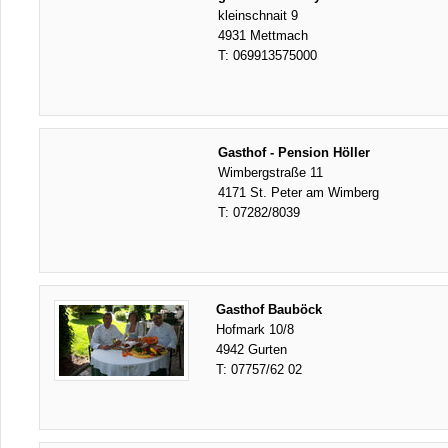
kleinschnait 9
4931 Mettmach
T:
069913575000
Gasthof - Pension Höller
Wimbergstraße 11
4171 St. Peter am Wimberg
T:
07282/8039
Gasthof Bauböck
Hofmark 10/8
4942 Gurten
T:
07757/62 02