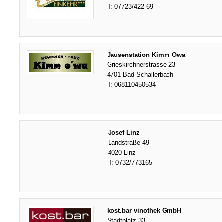
T:
07723/422 69
Jausenstation Kimm Owa
Grieskirchnerstrasse 23
4701 Bad Schallerbach
T:
068110450534
Josef Linz
Landstraße 49
4020 Linz
T:
0732/773165
kost.bar vinothek GmbH
Stadtplatz 33