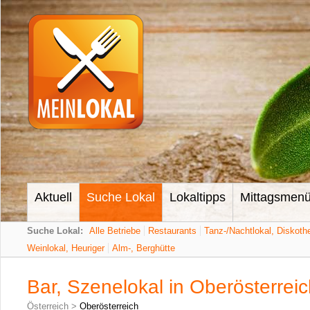
Aktuell
Suche Lokal
Lokaltipps
Mittagsmen
Suche Lokal:
Alle Betriebe
Restaurants
Tanz-/Nachtlokal, Diskoth
Weinlokal, Heuriger
Alm-, Berghütte
Bar, Szenelokal in Oberösterrei
Österreich
>
Oberösterreich