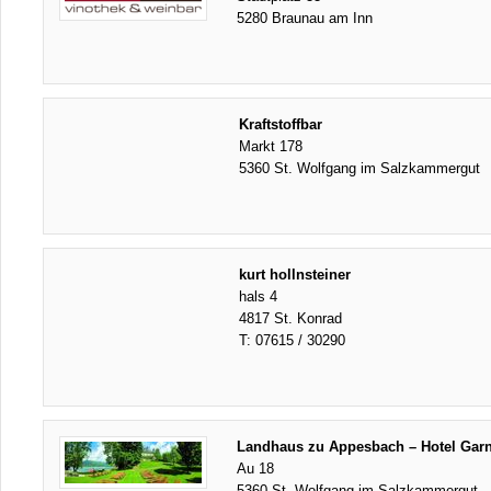
5280 Braunau am Inn
Kraftstoffbar
Markt 178
5360 St. Wolfgang im Salzkammergut
kurt hollnsteiner
hals 4
4817 St. Konrad
T:
07615 / 30290
Landhaus zu Appesbach – Hotel Garn
Au 18
5360 St. Wolfgang im Salzkammergut