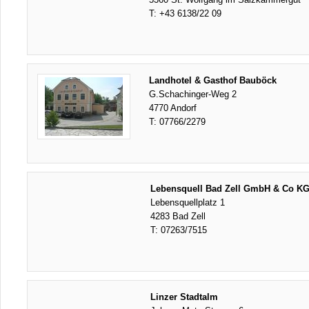
T:
+43 6138/22 09
Landhotel & Gasthof Bauböck
G.Schachinger-Weg 2
4770 Andorf
T:
07766/2279
Lebensquell Bad Zell GmbH & Co KG
Lebensquellplatz 1
4283 Bad Zell
T:
07263/7515
Linzer Stadtalm