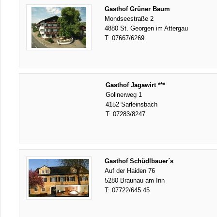
Gasthof Grüner Baum
Mondseestraße 2
4880 St. Georgen im Attergau
T:
07667/6269
Gasthof Jagawirt ***
Gollnerweg 1
4152 Sarleinsbach
T:
07283/8247
Gasthof Schüdlbauer´s
Auf der Haiden 76
5280 Braunau am Inn
T:
07722/645 45