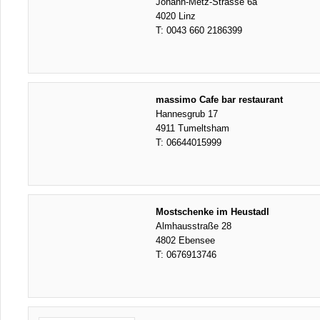
Johann-Metz-Strasse 6a
4020 Linz
T:
0043 660 2186399
massimo Cafe bar restaurant
Hannesgrub 17
4911 Tumeltsham
T:
06644015999
Mostschenke im Heustadl
Almhausstraße 28
4802 Ebensee
T:
0676913746