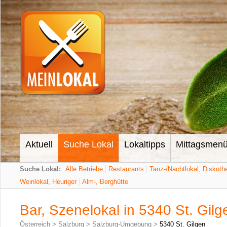
Aktuell
Suche Lokal
Lokaltipps
Mittagsmen
Suche Lokal:
Alle Betriebe
Restaurants
Tanz-/Nachtlokal, Diskoth
Weinlokal, Heuriger
Alm-, Berghütte
Bar, Szenelokal in 5340 St. Gilg
Österreich
>
Salzburg
>
Salzburg-Umgebung
>
5340 St. Gilgen