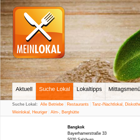
Aktuell
Suche Lokal
Lokaltipps
Mittagsmen
Suche Lokal:
Alle Betriebe
Restaurants
Tanz-/Nachtlokal, Diskoth
Weinlokal, Heuriger
Alm-, Berghütte
Bangkok
Bayerhamerstraße 33
5020 Salzburg