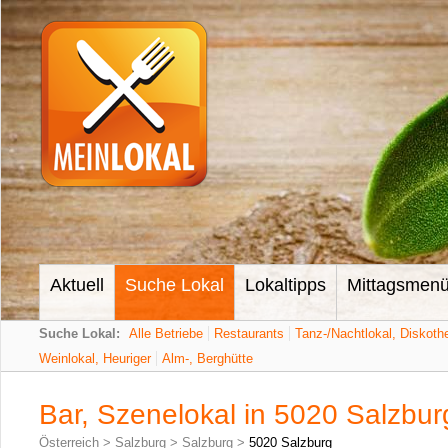
Aktuell
Suche Lokal
Lokaltipps
Mittagsmen
Suche Lokal:
Alle Betriebe
Restaurants
Tanz-/Nachtlokal, Diskoth
Weinlokal, Heuriger
Alm-, Berghütte
Bar, Szenelokal in 5020 Salzbur
Österreich
>
Salzburg
>
Salzburg
>
5020 Salzburg