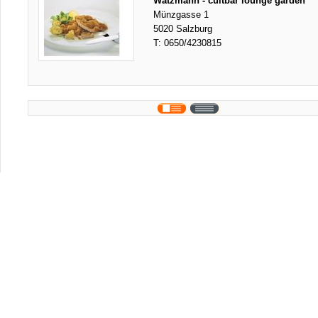
Watzmann - cultbar lounge garden
Münzgasse 1
5020 Salzburg
T:
0650/4230815