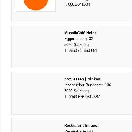
T:
0662/841584
MusaikCafé Heinz
Egger-Lienzg. 32
5020 Salzburg
T:
0650 / 9 650 651
nox. essen | trinken.
Innsbrucker Bundesstr. 136
5020 Salzburg
T:
0043 676 9617587
Restaurant Imlauer
Rainerstraße 6-8