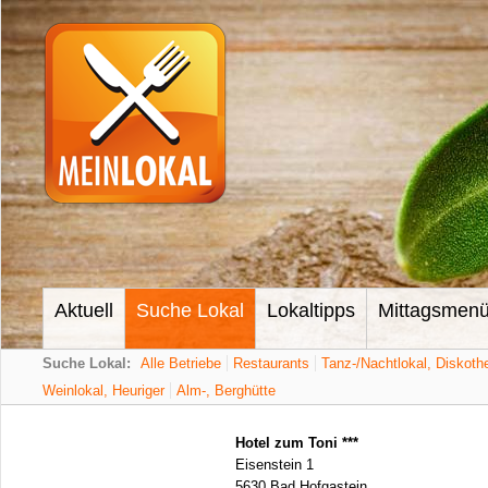
Aktuell
Suche Lokal
Lokaltipps
Mittagsmen
Suche Lokal:
Alle Betriebe
Restaurants
Tanz-/Nachtlokal, Diskoth
Weinlokal, Heuriger
Alm-, Berghütte
Hotel zum Toni ***
Eisenstein 1
5630 Bad Hofgastein