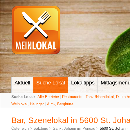
Aktuell
Suche Lokal
Lokaltipps
Mittagsmen
Suche Lokal:
Alle Betriebe
Restaurants
Tanz-/Nachtlokal, Diskoth
Weinlokal, Heuriger
Alm-, Berghütte
Bar, Szenelokal in 5600 St. Jo
Österreich
>
Salzburg
>
Sankt Johann im Pongau
>
5600 St. Johann,