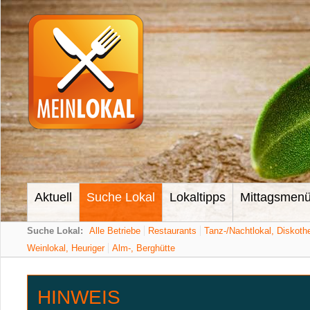
Aktuell
Suche Lokal
Lokaltipps
Mittagsmen
Suche Lokal:
Alle Betriebe
Restaurants
Tanz-/Nachtlokal, Diskoth
Weinlokal, Heuriger
Alm-, Berghütte
HINWEIS