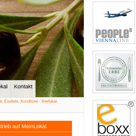
kal
Kontakt
é, Eisdiele, Konditorei
Bierlokal,
etrieb auf MeinLokal