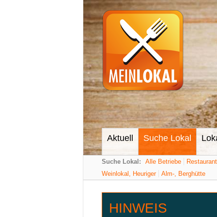
Aktuell
Suche Lokal
Lok
Suche Lokal:
Alle Betriebe
Restauran
Weinlokal, Heuriger
Alm-, Berghütte
HINWEIS