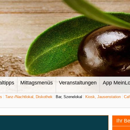
altipps
Mittagsmenüs
Veranstaltungen
App MeinLo
ts
Tanz-/Nachtlokal, Diskothek
Bar, Szenelokal
Kiosk, Jausenstation
Caf
Ihr B