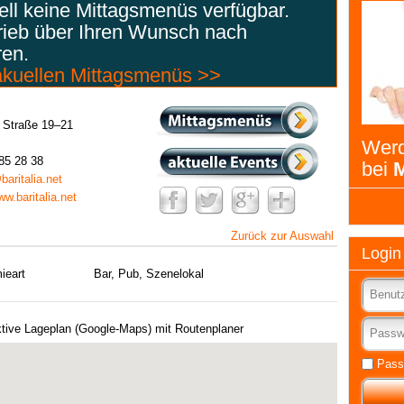
uell keine Mittagsmenüs verfügbar.
rieb über Ihren Wunsch nach
ren.
 akuellen Mittagsmenüs >>
r Straße 19–21
Werd
85 28 38
bei
M
aritalia.net
ww.baritalia.net
Zurück zur Auswahl
Login
ieart
Bar, Pub, Szenelokal
ktive Lageplan (Google-Maps) mit Routenplaner
Pass