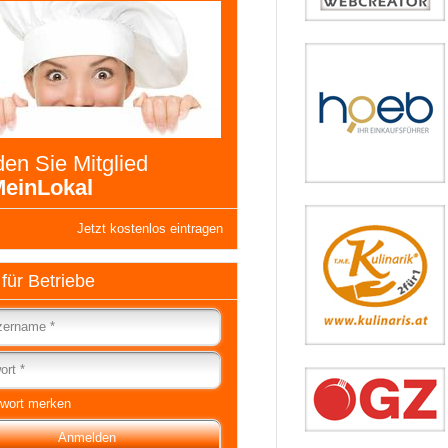
en Sie Mitglied
einLokal
Jetzt kostenlos eintragen
 für Betriebe
wort merken