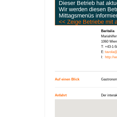
Dieser Betrieb hat akt
Wir werden diesen Bet
Mittagsmenüs informie
<< Zeige Betriebe mit
Baritalia
Mariahilfe
1060 Wien
T:
+43-1-5
E:
tavola@b
I:
http://w
Auf einen Blick
Gastronom
Anfahrt
Der intera