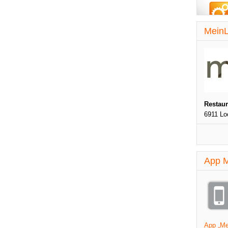
MeinL
Restau
6911 Lo
App M
App „Mei