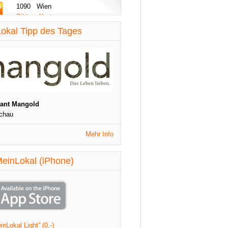
1090 Wien
Bilder - Karte
diese Woche aktualisiert
okal Tipp des Tages
St. Patrick's Night
1090 Wien
Veranstaltungen
diese Woche aktualisiert
rant Mangold
chau
Mehr Info
einLokal (iPhone)
nLokal Light” (0,-)