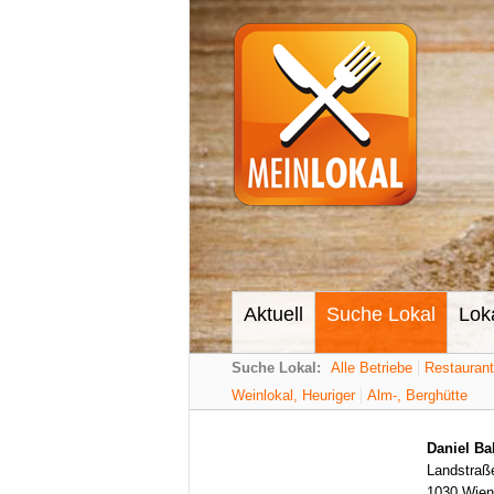
Aktuell
Suche Lokal
Lok
Suche Lokal:
Alle Betriebe
Restauran
Weinlokal, Heuriger
Alm-, Berghütte
Daniel Ba
Landstraße
1030 Wien