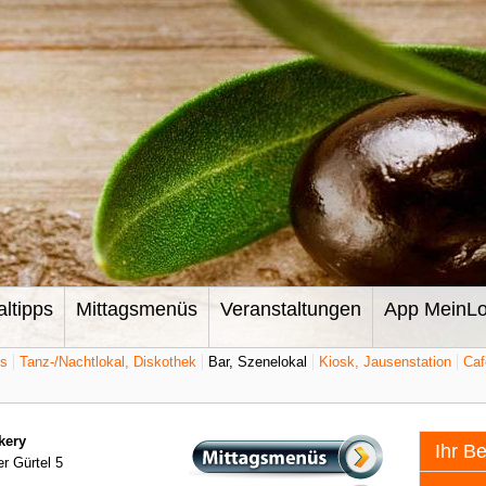
altipps
Mittagsmenüs
Veranstaltungen
App MeinLo
ts
Tanz-/Nachtlokal, Diskothek
Bar, Szenelokal
Kiosk, Jausenstation
Caf
kery
Ihr B
r Gürtel 5