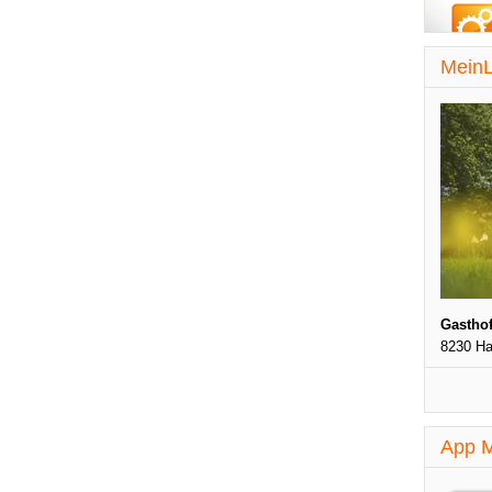
MeinL
Gasthof
8230 Ha
App M