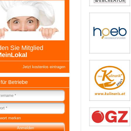
en Sie Mitglied
einLokal
Jetzt kostenlos eintragen
 für Betriebe
wort merken