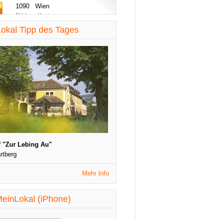
1090 Wien
Bilder - Karte
diese Woche aktualisiert
okal Tipp des Tages
St. Patrick's Night
1090 Wien
Veranstaltungen
diese Woche aktualisiert
 "Zur Lebing Au"
rtberg
Mehr Info
einLokal (iPhone)