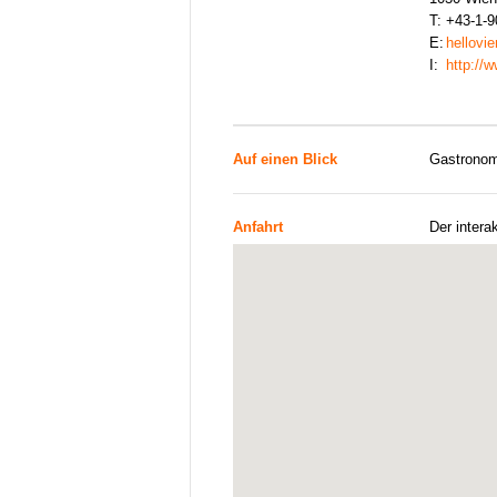
T:
+43-1-9
E:
hellovi
I:
http://
Auf einen Blick
Gastronom
Anfahrt
Der intera