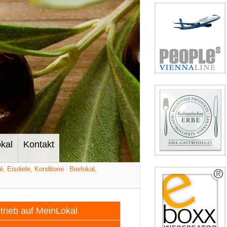
kal
Kontakt
é, Eisdiele, Konditorei
Bierlokal,
etrieb auf MeinLokal