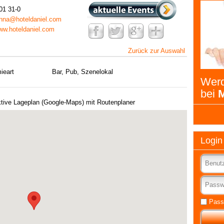
01 31-0
enna@hoteldaniel.com
www.hoteldaniel.com
Zurück zur Auswahl
ieart
Bar, Pub, Szenelokal
Werd
bei
M
ktive Lageplan (Google-Maps) mit Routenplaner
Login
Pass