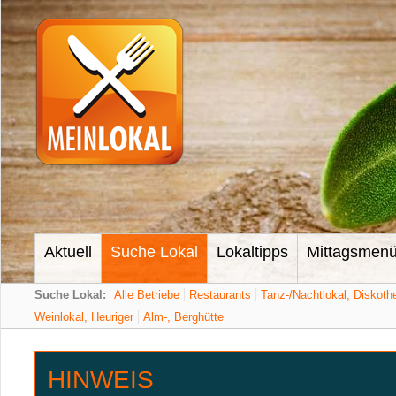
Aktuell
Suche Lokal
Lokaltipps
Mittagsmen
Suche Lokal:
Alle Betriebe
Restaurants
Tanz-/Nachtlokal, Diskoth
Weinlokal, Heuriger
Alm-, Berghütte
HINWEIS