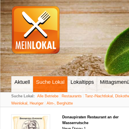
Aktuell
Suche Lokal
Lokaltipps
Mittagsmen
Suche Lokal:
Alle Betriebe
Restaurants
Tanz-/Nachtlokal, Diskoth
Weinlokal, Heuriger
Alm-, Berghütte
Donaupiraten Restaurant an der
Wasserrutsche
Neue Donau 1