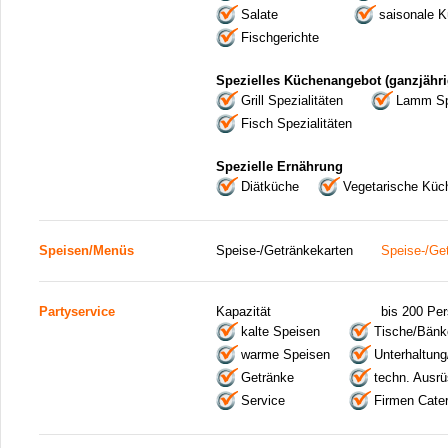
Salate
saisonale 
Fischgerichte
Spezielles Küchenangebot (ganzjähri
Grill Spezialitäten
Lamm Spe
Fisch Spezialitäten
Spezielle Ernährung
Diätküche
Vegetarische Küc
Speisen/Menüs
Speise-/Getränkekarten
Speise-/Ge
Partyservice
Kapazität
bis 200 Pe
kalte Speisen
Tische/Bänk
warme Speisen
Unterhaltu
Getränke
techn. Ausrü
Service
Firmen Cater