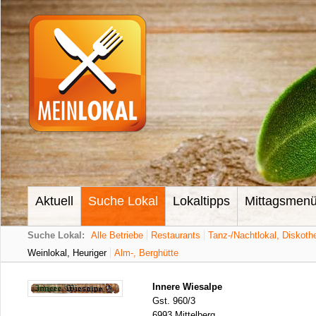
Aktuell
Suche Lokal
Lokaltipps
Mittagsmen
Suche Lokal:
Alle Betriebe
Restaurants
Tanz-/Nachtlokal, Diskoth
Weinlokal, Heuriger
Alm-, Berghütte
Innere Wiesalpe
Gst. 960/3
6993 Mittelberg