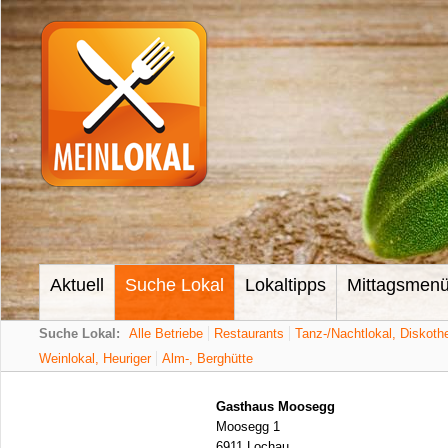
Aktuell
Suche Lokal
Lokaltipps
Mittagsmen
Suche Lokal:
Alle Betriebe
Restaurants
Tanz-/Nachtlokal, Diskoth
Weinlokal, Heuriger
Alm-, Berghütte
Gasthaus Moosegg
Moosegg 1
6911 Lochau