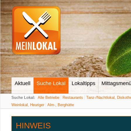
Aktuell
Suche Lokal
Lokaltipps
Mittagsmen
Suche Lokal:
Alle Betriebe
Restaurants
Tanz-/Nachtlokal, Diskoth
Weinlokal, Heuriger
Alm-, Berghütte
HINWEIS