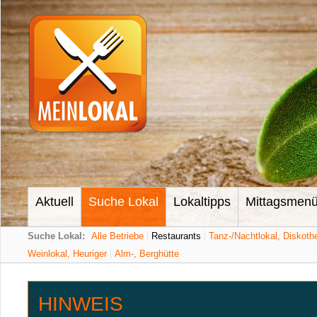
Aktuell
Suche Lokal
Lokaltipps
Mittagsmen
Suche Lokal:
Alle Betriebe
Restaurants
Tanz-/Nachtlokal, Diskoth
Weinlokal, Heuriger
Alm-, Berghütte
HINWEIS