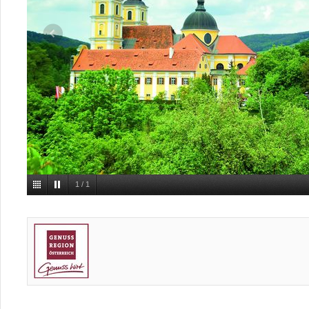
1
/
1