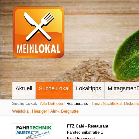
Aktuell
Suche Lokal
Lokaltipps
Mittagsmen
Suche Lokal:
Alle Betriebe
Restaurants
Tanz-/Nachtlokal, Diskoth
Weinlokal, Heuriger
Alm-, Berghütte
FTZ Café - Restaurant
Fahrtechnikstraße 1
8753 Fohnsdorf