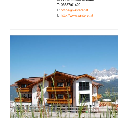
T:
03687/61420
E:
office@winterer.at
I:
http://www.winterer.at