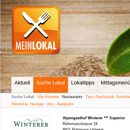
Aktuell
Suche Lokal
Lokaltipps
Mittagsmen
Suche Lokal:
Alle Betriebe
Restaurants
Tanz-/Nachtlokal, Diskoth
Weinlokal, Heuriger
Alm-, Berghütte
Alpengasthof Winterer *** Superior
Rohrmoosstrasse 24
8971 Rohrmoos-Untertal