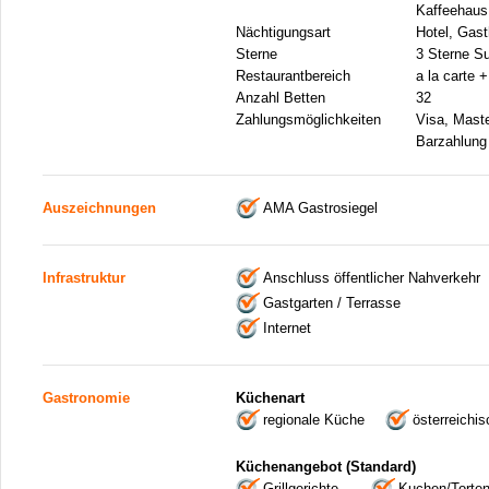
Kaffeehaus,
Nächtigungsart
Hotel, Gas
Sterne
3 Sterne Su
Restaurantbereich
a la carte 
Anzahl Betten
32
Zahlungsmöglichkeiten
Visa, Mast
Barzahlung
Auszeichnungen
AMA Gastrosiegel
Infrastruktur
Anschluss öffentlicher Nahverkehr
Gastgarten / Terrasse
Internet
Gastronomie
Küchenart
regionale Küche
österreichi
Küchenangebot (Standard)
Grillgerichte
Kuchen/Torte