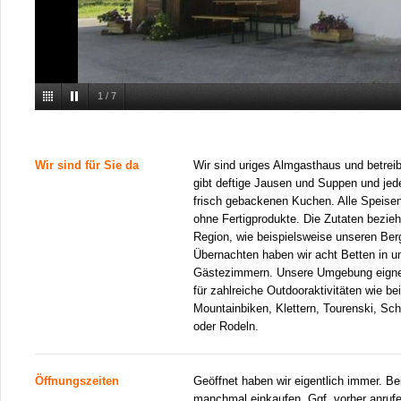
1
/
7
Wir sind für Sie da
Wir sind uriges Almgasthaus und betrei
gibt deftige Jausen und Suppen und je
frisch gebackenen Kuchen. Alle Speise
ohne Fertigprodukte. Die Zutaten bezieh
Region, wie beispielsweise unseren Be
Übernachten haben wir acht Betten in un
Gästezimmern. Unsere Umgebung eigne
für zahlreiche Outdooraktivitäten wie b
Mountainbiken, Klettern, Tourenski, Sc
oder Rodeln.
Öffnungszeiten
Geöffnet haben wir eigentlich immer. Be
manchmal einkaufen. Ggf. vorher anrufe