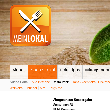
Aktuell
Suche Lokal
Lokaltipps
Mittagsmen
Suche Lokal:
Alle Betriebe
Restaurants
Tanz-/Nachtlokal, Diskoth
Weinlokal, Heuriger
Alm-, Berghütte
Almgasthaus Seebergalm
Seewiesen 28
8636 Seewiesen