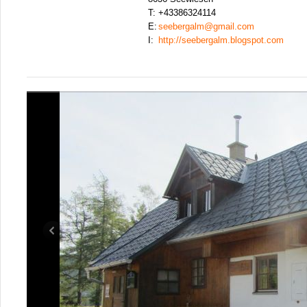
T:
+43386324114
E:
seebergalm@gmail.com
I:
http://seebergalm.blogspot.com