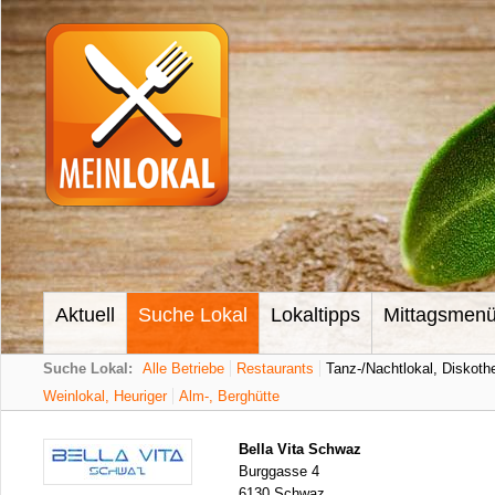
Aktuell
Suche Lokal
Lokaltipps
Mittagsmen
Suche Lokal:
Alle Betriebe
Restaurants
Tanz-/Nachtlokal, Diskoth
Weinlokal, Heuriger
Alm-, Berghütte
Bella Vita Schwaz
Burggasse 4
6130 Schwaz