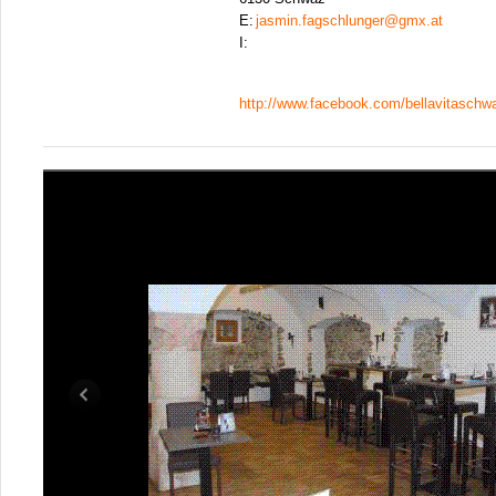
E:
jasmin.fagschlunger@gmx.at
I:
http://www.facebook.com/bellavitaschw