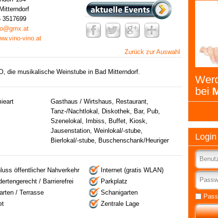
itterndorf
6 3517699
no@gmx.at
ww.vino-vino.at
Zurück zur Auswahl
, die musikalische Weinstube in Bad Mitterndorf.
Werd
bei
M
ieart
Gasthaus / Wirtshaus, Restaurant,
Tanz-/Nachtlokal, Diskothek, Bar, Pub,
Szenelokal, Imbiss, Buffet, Kiosk,
Jausenstation, Weinlokal/-stube,
Login
Bierlokal/-stube, Buschenschank/Heuriger
luss öffentlicher Nahverkehr
Internet (gratis WLAN)
ertengerecht / Barrierefrei
Parkplatz
rten / Terrasse
Schanigarten
Pass
et
Zentrale Lage