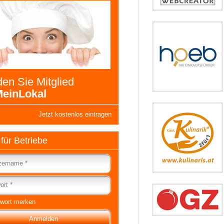
en Sie Mitglied
einLokal
Jetzt kostenlos eintragen
 für Betriebe
wort merken