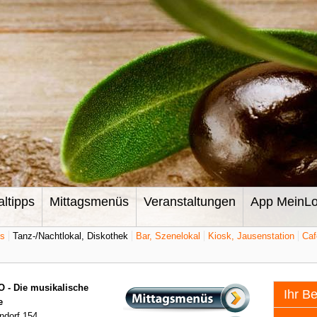
altipps
Mittagsmenüs
Veranstaltungen
App MeinLo
ts
Tanz-/Nachtlokal, Diskothek
Bar, Szenelokal
Kiosk, Jausenstation
Caf
 - Die musikalische
Ihr B
e
ndorf 154