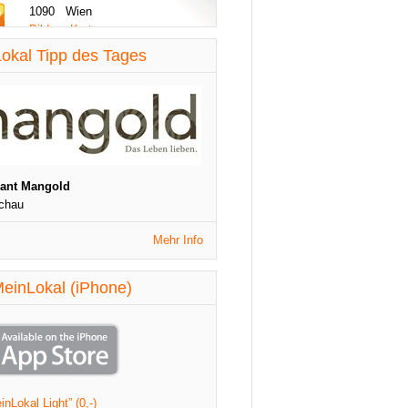
1090 Wien
Bilder - Karte
diese Woche aktualisiert
okal Tipp des Tages
St. Patrick's Night
1090 Wien
Veranstaltungen
diese Woche aktualisiert
rant Mangold
chau
Mehr Info
einLokal (iPhone)
nLokal Light” (0,-)