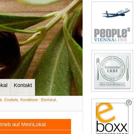
kal
Kontakt
é, Eisdiele, Konditorei
Bierlokal,
etrieb auf MeinLokal