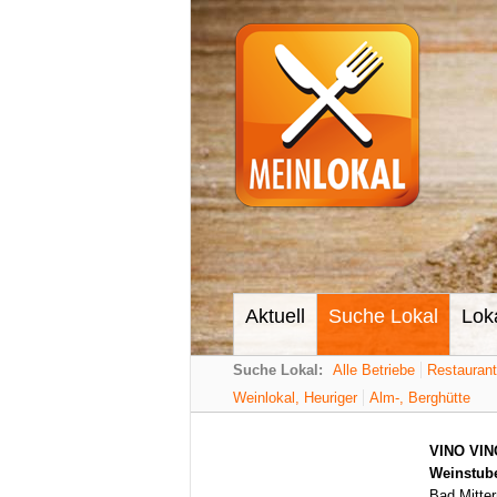
Aktuell
Suche Lokal
Lok
Suche Lokal:
Alle Betriebe
Restauran
Weinlokal, Heuriger
Alm-, Berghütte
VINO VINO
Weinstub
Bad Mitter