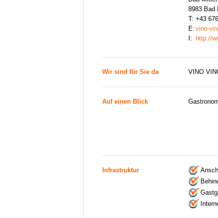
8983 Bad M
T:
+43 67
E:
vino-vi
I:
http://w
Wir sind für Sie da
VINO VINO
Auf einen Blick
Gastronom
Infrastruktur
Ansch
Behind
Gastga
Intern