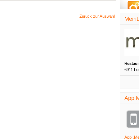
Zurück zur Auswahl
MeinL
Restau
6911 Lo
App M
App „Mei