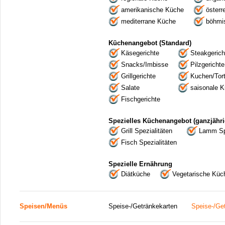
amerikanische Küche
österr
mediterrane Küche
böhmi
Küchenangebot (Standard)
Käsegerichte
Steakgerich
Snacks/Imbisse
Pilzgerichte
Grillgerichte
Kuchen/Tor
Salate
saisonale 
Fischgerichte
Spezielles Küchenangebot (ganzjähri
Grill Spezialitäten
Lamm Spe
Fisch Spezialitäten
Spezielle Ernährung
Diätküche
Vegetarische Küc
Speisen/Menüs
Speise-/Getränkekarten
Speise-/Ge