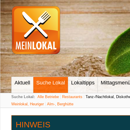
Aktuell
Suche Lokal
Lokaltipps
Mittagsmen
Suche Lokal:
Alle Betriebe
Restaurants
Tanz-/Nachtlokal, Diskoth
Weinlokal, Heuriger
Alm-, Berghütte
HINWEIS