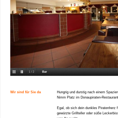
1
/
2
Bar
Wir sind für Sie da
Hungrig und durstig nach einem Spazie
Nimm Platz im Donaupiraten-Restaurant
Egal, ob sich dein dunkles Piratenherz f
gewürzte Grillteller oder süße Leckerbiss