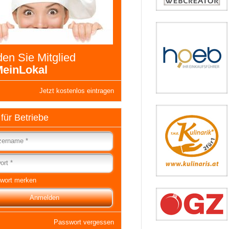
en Sie Mitglied
einLokal
Jetzt kostenlos eintragen
 für Betriebe
wort merken
Passwort vergessen