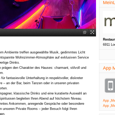
MeinL
Restau
6911 Lo
tem Ambiente treffen ausgewählte Musik, gedimmtes Licht
entspannte Wohnzimmer-Atmosphäre auf exklusiven Service
rtige Drinks.
App M
 prägen den Charakter des Hauses: charmant, stilvoll und
am.
 für fantasievolle Unterhaltung in respektvoller, diskreter
 – an der Bar, beim Tanzen oder in unseren privaten
rten.
pagner, klassische Drinks und eine kuratierte Auswahl an
pirituosen begleiten Ihren Abend auf höchstem Niveau.
App „Mei
nntes Ankommen, anregende Gespräche oder besondere
App „Me
n unseren Private Rooms – jeder Besuch folgt Ihren
gen.