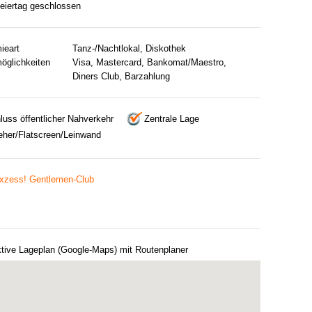
Feiertag geschlossen
ieart
Tanz-/Nachtlokal, Diskothek
öglichkeiten
Visa, Mastercard, Bankomat/Maestro,
Diners Club, Barzahlung
luss öffentlicher Nahverkehr
Zentrale Lage
eher/Flatscreen/Leinwand
xzess! Gentlemen-Club
ktive Lageplan (Google-Maps) mit Routenplaner