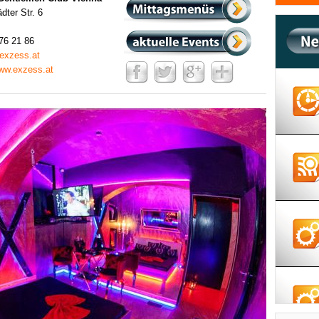
dter Str. 6
76 21 86
exzess.at
www.exzess.at