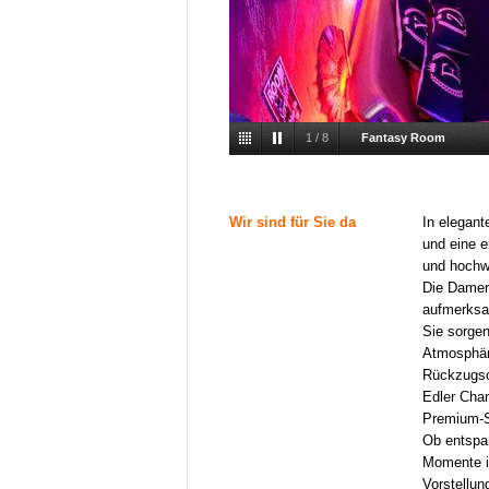
1
/
8
Fantasy Room
Wir sind für Sie da
In elegan
und eine 
und hochwe
Die Damen
aufmerks
Sie sorgen
Atmosphäre
Rückzugso
Edler Cham
Premium-S
Ob entspa
Momente i
Vorstellun