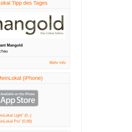
diese Woche aktualisiert
okal Tipp des Tages
St. Patrick's Night
1090 Wien
Veranstaltungen
diese Woche aktualisiert
rant Mangold
chau
Mehr Info
einLokal (iPhone)
nLokal Light” (0,-)
inLokal Pro” (0,89)