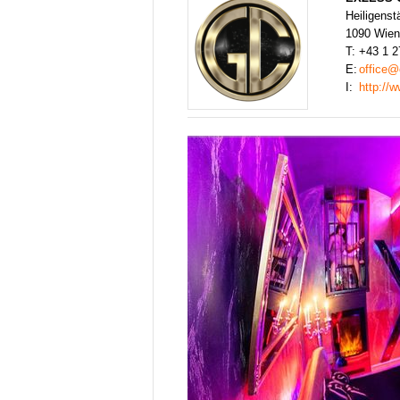
Heiligenstä
1090 Wien
T:
+43 1 2
E:
office@
I:
http://