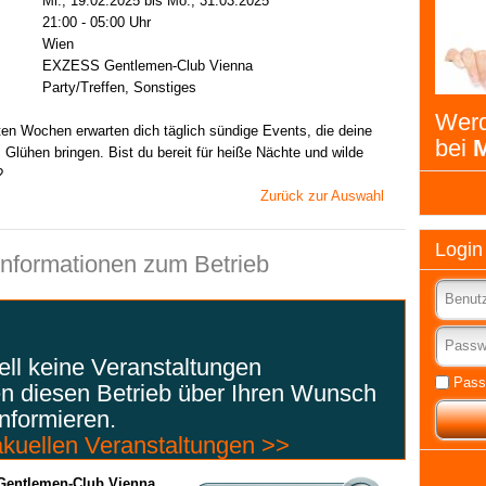
Mi., 19.02.2025 bis Mo., 31.03.2025
21:00 - 05:00 Uhr
Wien
EXZESS Gentlemen-Club Vienna
Party/Treffen, Sonstiges
Werd
en Wochen erwarten dich täglich sündige Events, die deine
bei
M
Glühen bringen. Bist du bereit für heiße Nächte und wilde
?
Zurück zur Auswahl
Login
Informationen zum Betrieb
ell keine Veranstaltungen
Pass
en diesen Betrieb über Ihren Wunsch
nformieren.
akuellen Veranstaltungen >>
entlemen-Club Vienna