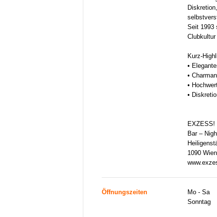
Diskretion
selbstvers
Seit 1993 
Clubkultur
Kurz-Highl
• Elegant
• Charmant
• Hochwer
• Diskreti
EXZESS! 
Bar – Nigh
Heiligenstä
1090 Wien
www.exzes
Öffnungszeiten
Mo - Sa
Sonntag