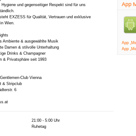
App M
, Hygiene und gegenseitiger Respekt sind für uns
tändlich.
steht EXZESS für Qualität, Vertrauen und exklusive
 in Wien.
ights
es Ambiente & ausgewählte Musik
App „Mei
e Damen & stilvolle Unterhaltung
App „Me
tige Drinks & Champagner
on & Privatsphäre seit 1993
Gentlemen-Club Vienna
t & Stripclub
dterstr. 6
s.at
21:00 - 5:00 Uhr
Ruhetag