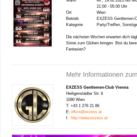
Wann
Mi., 19.02.2025 bis Mo
21:00 - 05:00 Uhr
Ort
Wien
Betrieb
EXZESS Gentlemen-Cl
Kategorie
Party/Treffen, Sonstig
Die nächsten Wochen erwarten dich tägl
Sinne zum Glühen bringen. Bist du berei
Fantasien?
Mehr Informationen zum
EXZESS Gentlemen-Club Vienna
Heiligenstädter Str. 6
1090 Wien
T:
+43 1 276 21 86
E:
office@exzess.at
I:
http://www.exzess.at