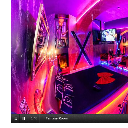
1
/
8
Fantasy Room