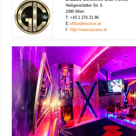
Heiligenstädter Str. 6
1090 Wien
T:
+43 1 276 21 86
E:
office@exzess.at
I:
http://www.exzess.at