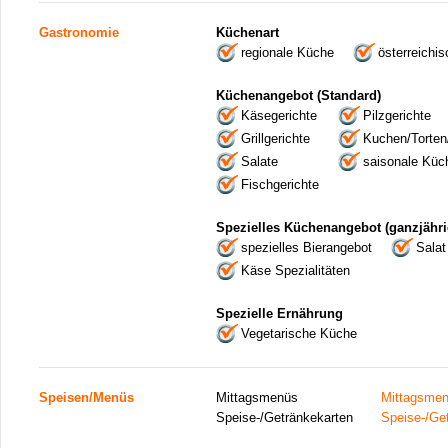
Gastronomie
Küchenart
regionale Küche
österreichi
Küchenangebot (Standard)
Käsegerichte
Pilzgerichte
Grillgerichte
Kuchen/Torten
Salate
saisonale Küc
Fischgerichte
Spezielles Küchenangebot (ganzjähri
spezielles Bierangebot
Salat
Käse Spezialitäten
Spezielle Ernährung
Vegetarische Küche
Speisen/Menüs
Mittagsmenüs
Mittagsme
Speise-/Getränkekarten
Speise-/Ge