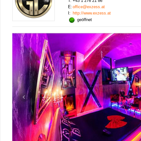
T:
+43 1 276 21 86
E:
office@exzess.at
I:
http://www.exzess.at
geöffnet