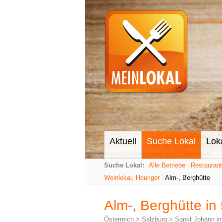
Aktuell
Suche Lokal
Lok
Suche Lokal:
Alle Betriebe
Restauran
Weinlokal, Heuriger
Alm-, Berghütte
Alm-, Berghütte in
Österreich
>
Salzburg
>
Sankt Johann i