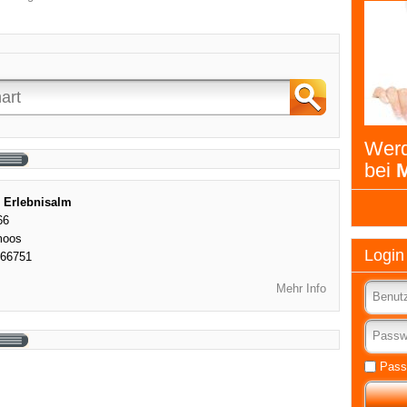
Werd
bei
M
- Erlebnisalm
66
moos
Login
566751
Mehr Info
Pass