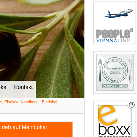
kal
Kontakt
é, Eisdiele, Konditorei
Bierlokal,
etrieb auf MeinLokal