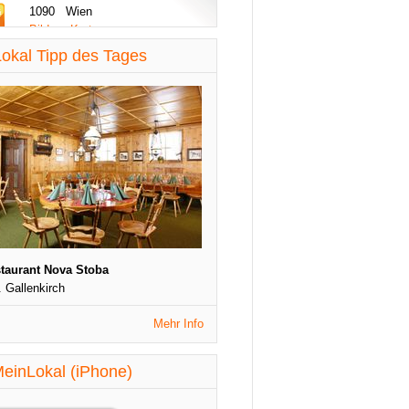
1090 Wien
Bilder - Karte
diese Woche aktualisiert
okal Tipp des Tages
St. Patrick's Night
1090 Wien
Veranstaltungen
diese Woche aktualisiert
taurant Nova Stoba
. Gallenkirch
Mehr Info
einLokal (iPhone)