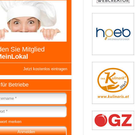
en Sie Mitglied
einLokal
Jetzt kostenlos eintragen
 für Betriebe
wort merken