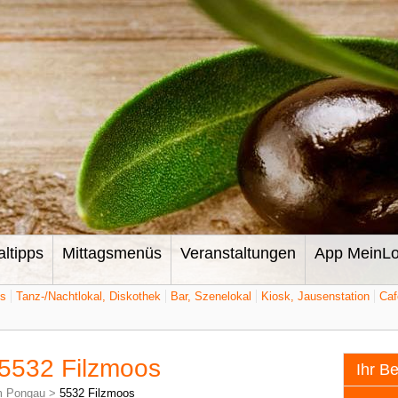
altipps
Mittagsmenüs
Veranstaltungen
App MeinLo
ts
Tanz-/Nachtlokal, Diskothek
Bar, Szenelokal
Kiosk, Jausenstation
Caf
 5532 Filzmoos
Ihr B
m Pongau
>
5532 Filzmoos