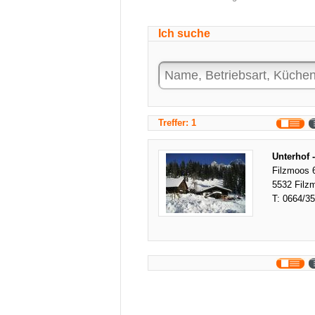
Ich suche
Treffer: 1
Unterhof 
Filzmoos 
5532 Filz
T:
0664/3