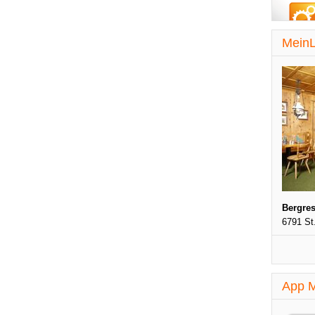
MeinL
Bergres
6791 St
App M