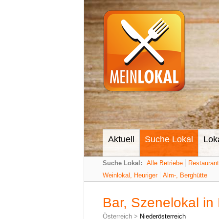
Aktuell
Suche Lokal
Lok
Suche Lokal:
Alle Betriebe
Restauran
Weinlokal, Heuriger
Alm-, Berghütte
Bar, Szenelokal in
Österreich
>
Niederösterreich