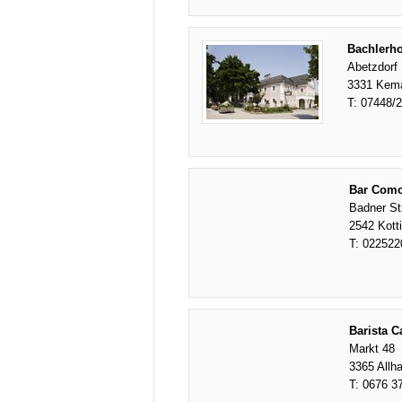
Bachlerho
Abetzdorf 
3331 Kem
T:
07448/
Bar Com
Badner St
2542 Kott
T:
022522
Barista 
Markt 48
3365 Allha
T:
0676 3