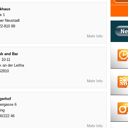
ckhaus
e 1
er Neustadt
22-810 89
Mehr Info
ub and Bar
 10-11
 an der Leitha
62810
Mehr Info
gerhof
ergasse 6
ing
6/222 46
Mehr Info