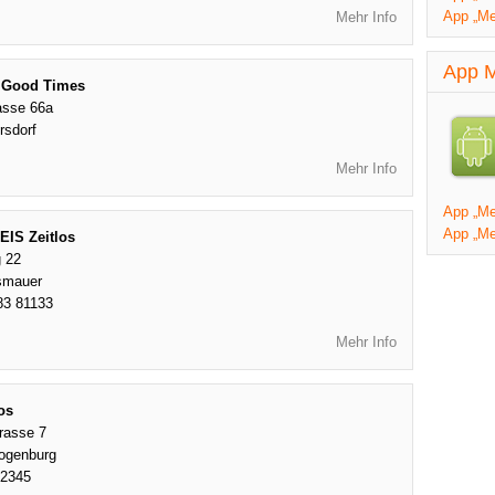
App „Me
Mehr Info
App M
 Good Times
rasse 66a
rsdorf
Mehr Info
App „Mei
App „Me
EIS Zeitlos
g 22
smauer
83 81133
Mehr Info
os
rasse 7
ogenburg
82345