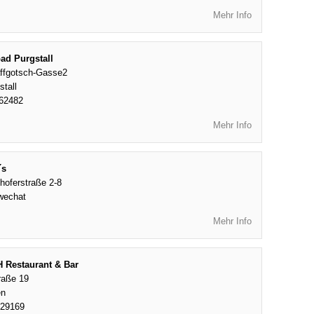
Mehr Info
ad Purgstall
ffgotsch-Gasse2
stall
62482
Mehr Info
´s
hoferstraße 2-8
wechat
Mehr Info
Restaurant & Bar
raße 19
en
429169