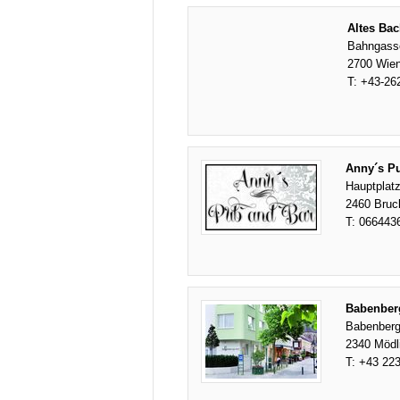
Altes Ba
Bahngass
2700 Wien
T:
+43-26
Anny´s P
Hauptplatz
2460 Bruck
T:
066443
Babenber
Babenberg
2340 Mödl
T:
+43 223