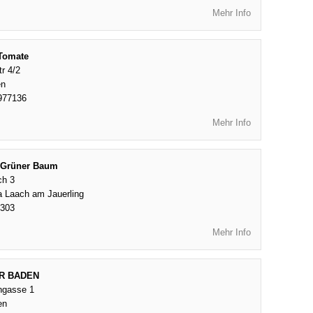
Mehr Info
 Tomate
tr 4/2
en
977136
Mehr Info
l Grüner Baum
ch 3
a Laach am Jauerling
8303
Mehr Info
R BADEN
ngasse 1
en