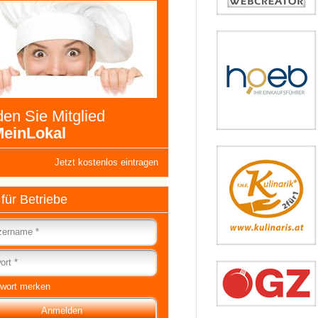
en Sie Mitglied
einLokal
Jetzt kostenlos eintragen
 für Betriebe
wort merken