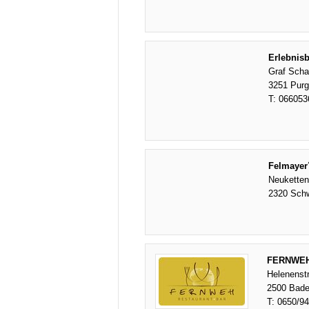
Erlebnisb
Graf Scha
3251 Purg
T:
066053
Felmayer
Neuketten
2320 Sch
FERNWEH 
Helenenst
2500 Bad
T:
0650/9