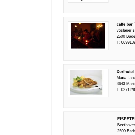
caffe bar
vöslauer s
2500 Bad
T:
069910
Dorfhote
Maria Laa
3643 Mari
T:
02712/
EISPETE
Beethove
2500 Bad