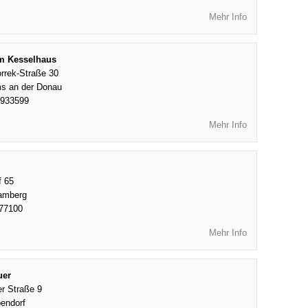
Mehr Info
im Kesselhaus
orrek-Straße 30
s an der Donau
8933599
Mehr Info
f 65
amberg
77100
Mehr Info
uer
r Straße 9
endorf