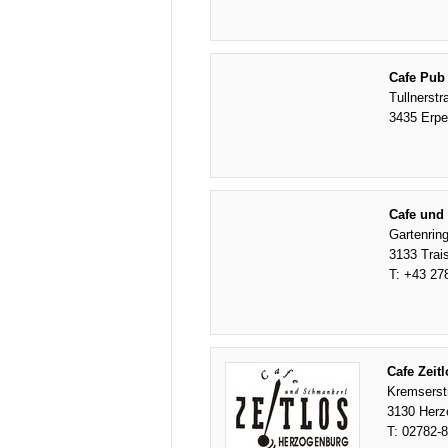
Cafe Pub
Tullnerst
3435 Erpe
Cafe und 
Gartenrin
3133 Trai
T:
+43 27
Cafe Zeitl
Kremserst
3130 Herz
T:
02782-