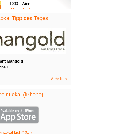
1090 Wien
Bilder - Karte
diese Woche aktualisiert
okal Tipp des Tages
St. Patrick's Night
1090 Wien
Veranstaltungen
diese Woche aktualisiert
rant Mangold
chau
Mehr Info
einLokal (iPhone)
nLokal Light” (0,-)