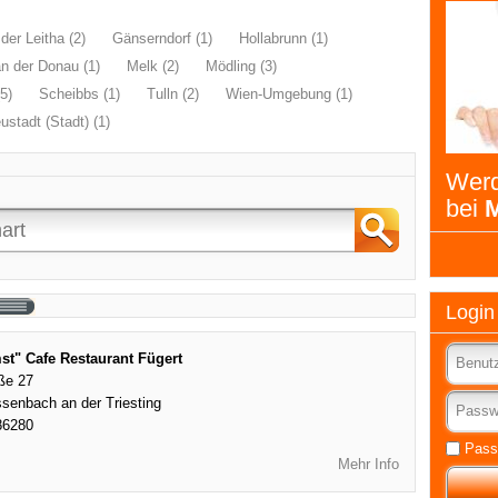
der Leitha (2)
Gänserndorf (1)
Hollabrunn (1)
n der Donau (1)
Melk (2)
Mödling (3)
5)
Scheibbs (1)
Tulln (2)
Wien-Umgebung (1)
stadt (Stadt) (1)
Werd
bei
M
Login
t" Cafe Restaurant Fügert
ße 27
senbach an der Triesting
86280
Pass
Mehr Info