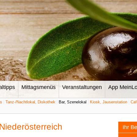
altipps
Mittagsmenüs
Veranstaltungen
App MeinLo
ts
Tanz-/Nachtlokal, Diskothek
Bar, Szenelokal
Kiosk, Jausenstation
Caf
 Niederösterreich
Ihr B