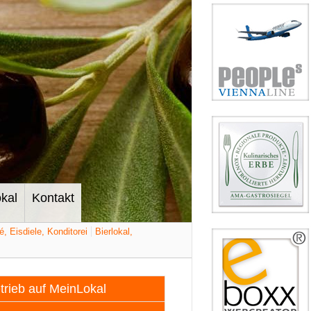
kal
Kontakt
é, Eisdiele, Konditorei
Bierlokal,
etrieb auf MeinLokal