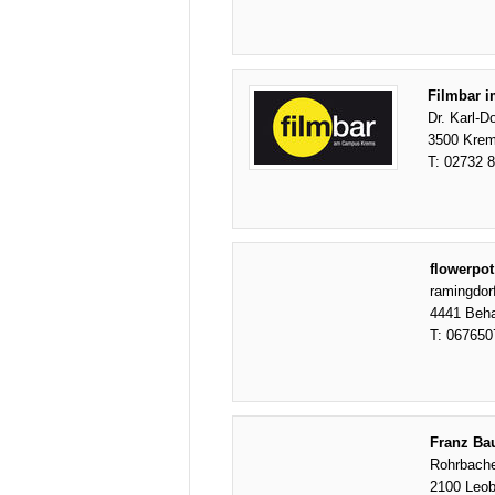
Filmbar 
Dr. Karl-D
3500 Krem
T:
02732 
flowerpot
ramingdor
4441 Beh
T:
067650
Franz Ba
Rohrbache
2100 Leob