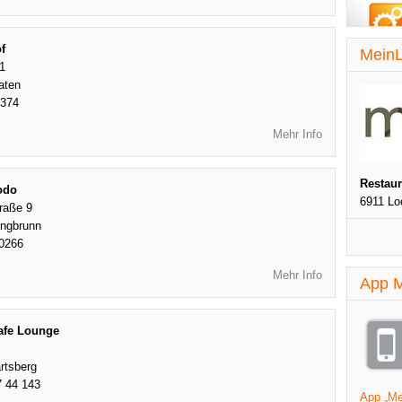
f
MeinL
1
aten
2374
Mehr Info
Restau
odo
6911 Lo
raße 9
ingbrunn
0266
Mehr Info
App M
Cafe Lounge
rtsberg
7 44 143
App „Mei