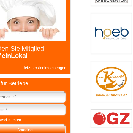
en Sie Mitglied
einLokal
Jetzt kostenlos eintragen
 für Betriebe
wort merken