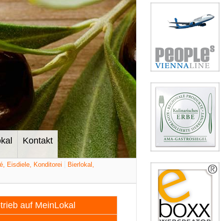
kal
Kontakt
é, Eisdiele, Konditorei
Bierlokal,
etrieb auf MeinLokal