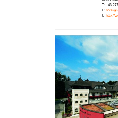
T:
+43 277
E:
hotel@l
I:
http://