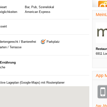
ieart
Bar, Pub, Szenelokal
öglichkeiten
American Express
MeinL
swirt
ertengerecht / Barrierefrei
Parkplatz
rten / Terrasse
Restau
6911 Lo
 Ernährung
üche
App M
ktive Lageplan (Google-Maps) mit Routenplaner
App „Mei