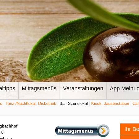
altipps
Mittagsmenüs
Veranstaltungen
App MeinLo
ts
Tanz-/Nachtlokal, Diskothek
Bar, Szenelokal
Kiosk, Jausenstation
Caf
ngbachhof
Ihr B
 8
engbach