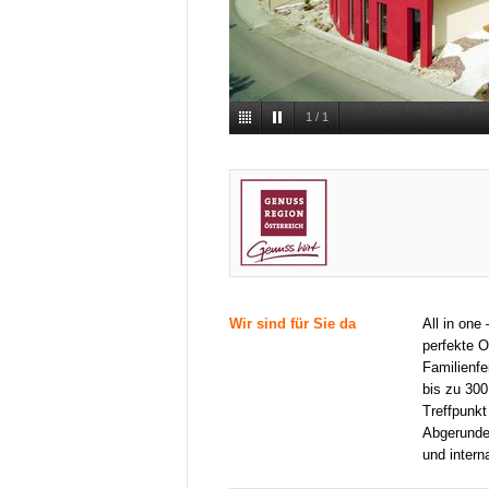
1
/
1
Wir sind für Sie da
All in one
perfekte O
Familienfe
bis zu 300
Treffpunkt
Abgerundet
und intern