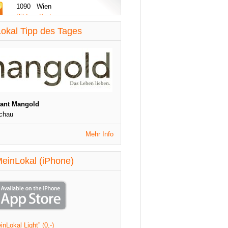
1090 Wien
Bilder - Karte
diese Woche aktualisiert
okal Tipp des Tages
St. Patrick's Night
1090 Wien
Veranstaltungen
diese Woche aktualisiert
rant Mangold
chau
Mehr Info
einLokal (iPhone)
nLokal Light” (0,-)