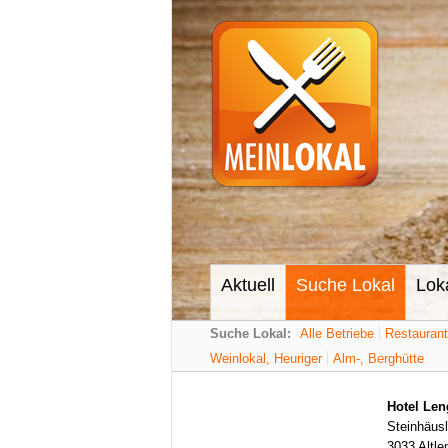
Aktuell
Suche Lokal
Lok
Suche Lokal:
Alle Betriebe
Restauran
Weinlokal, Heuriger
Alm-, Berghütte
Hotel Le
Steinhäusl
3033 Altl