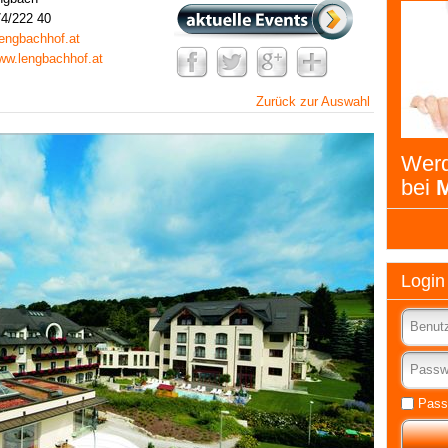
4/222 40
engbachhof.at
www.lengbachhof.at
Zurück zur Auswahl
Werd
bei
M
Login
Pass